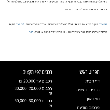
(הויזואלית). הלוח מתעדכן באופן רציף וכן נערך ונבדק על ידי עורך אתר מקצועי במטרה לשמור על
איכות גבוהה ומקצועיות להן אנו מחויבים.
לוח רכב
פוקוס מציע את שירותיו לכלל האוכלוסיה בישראל , גברים כנשים כאחד.
לוח רכב
פוקוס
מתאפיין ברובו בקהל גברי בגילאים 18 - 60 המעוניינים למכור או לרכוש
רכב
.
תפריט ראשי
רכבים לפי תקציב
דף הבית
רכבים עד 20,000 ₪
רכבים 20,000–30,000
רכבים יד שניה
₪
המציאון
רכבים 30,000–50,000
₪
פרסום מודעה