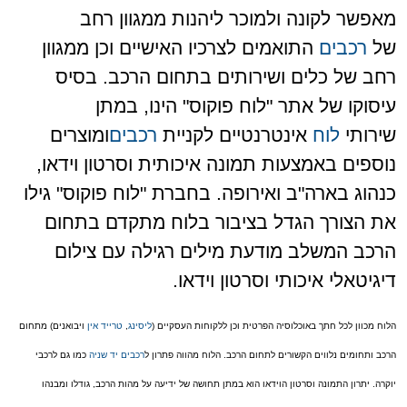
מאפשר לקונה ולמוכר ליהנות ממגוון רחב
של
רכבים
התואמים לצרכיו האישיים וכן ממגוון
רחב של כלים ושירותים בתחום הרכב. בסיס
עיסוקו של אתר "לוח פוקוס" הינו, במתן
שירותי
לוח
אינטרנטיים לקניית
רכבים
ומוצרים
נוספים באמצעות תמונה איכותית וסרטון וידאו,
כנהוג בארה"ב ואירופה. בחברת "לוח פוקוס" גילו
את הצורך הגדל בציבור בלוח מתקדם בתחום
הרכב המשלב מודעת מילים רגילה עם צילום
דיגיטאלי איכותי וסרטון וידאו.
הלוח מכוון לכל חתך באוכלוסיה הפרטית וכן ללקוחות העסקיים (
ליסינג
,
טרייד אין
ויבואנים) מתחום
הרכב ותחומים נלווים הקשורים לתחום הרכב. הלוח מהווה פתרון ל
רכבים יד שניה
כמו גם לרכבי
יוקרה. יתרון התמונה וסרטון הוידאו הוא במתן תחושה של ידיעה על מהות הרכב, גודלו ומבנהו