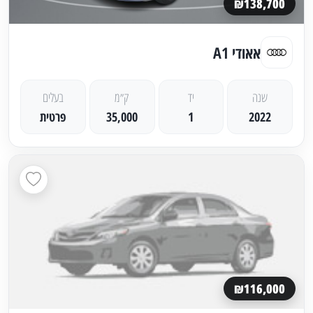
₪138,700
אאודי A1
שנה
יד
ק״מ
בעלים
2022
1
35,000
פרטית
₪116,000