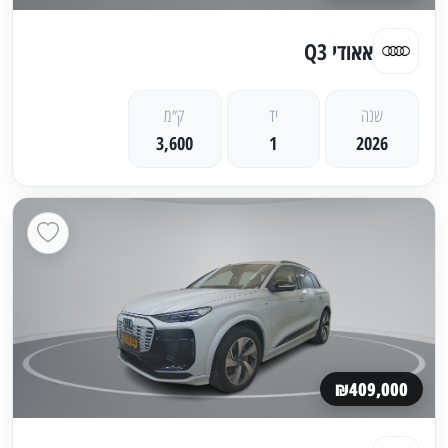
אאודי Q3
שנה
יד
ק״מ
3,600
1
2026
₪409,000