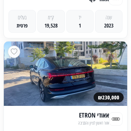
שנה
יד
ק״מ
בעלים
2023
1
19,528
פרטית
₪230,000
אאודי ETRON
אזור ראשון לציון והסביבה