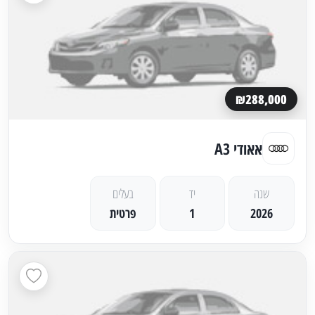
₪288,000
אאודי A3
שנה
יד
בעלים
2026
1
פרטית