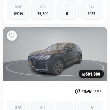
שנה
יד
ק״מ
בעלים
2023
0
35,300
פרטית
₪501,000
אאודי Q7
שנה
יד
ק״מ
בעלים