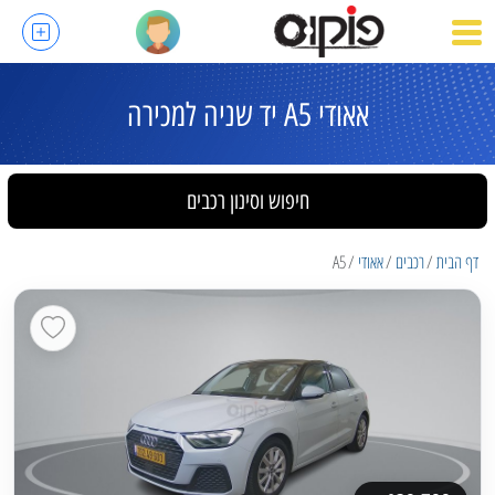
אאודי A5 יד שניה למכירה
חיפוש וסינון רכבים
דף הבית
רכבים
אאודי
A5