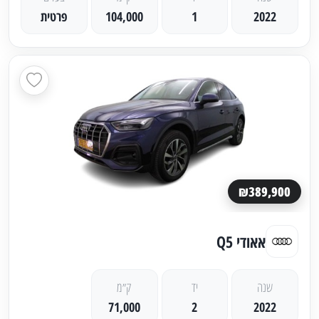
2022
1
104,000
פרטית
₪389,900
אאודי Q5
שנה
יד
ק״מ
71,000
2
2022