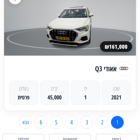
₪161,000
אאודי Q3
שנה
יד
ק״מ
בעלים
2021
1
45,000
פרטית
6
5
4
3
2
1
הבא
ג׳יפים
מיניוואנים
מנהלים