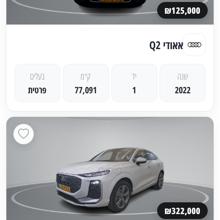
₪125,000
אאודי Q2
שנה
יד
ק״מ
בעלים
2022
1
77,091
פרטית
₪322,000