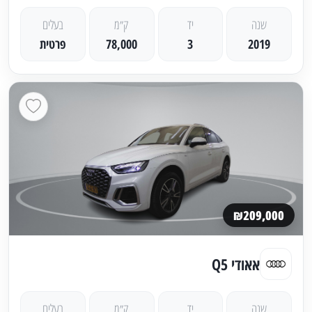
שנה
יד
ק״מ
בעלים
2019
3
78,000
פרטית
₪209,000
אאודי Q5
שנה
יד
ק״מ
בעלים