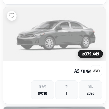
₪379,449
אאודי A5
שנה
יד
בעלים
2026
1
פרטית