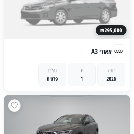
₪295,000
אאודי A3
שנה
יד
בעלים
2026
1
פרטית