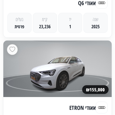
אאודי Q6
שנה
יד
ק״מ
בעלים
2025
1
23,236
פרטית
₪155,000
אאודי ETRON