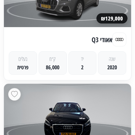
₪129,000
אאודי Q3
שנה
יד
ק״מ
בעלים
2020
2
86,000
פרטית