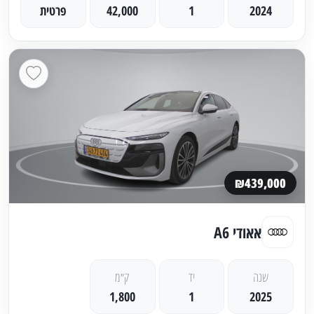
2024
1
42,000
פרטית
₪439,000
אאודי A6
שנה
יד
ק״מ
1,800
1
2025