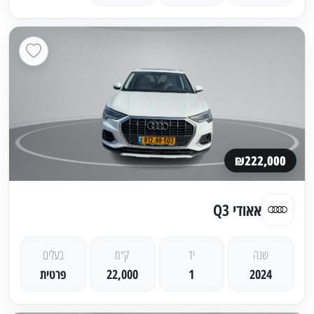
₪222,000
אאודי Q3
שנה
יד
ק״מ
בעלים
2024
1
22,000
פרטית