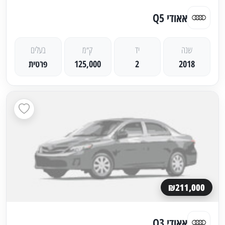
אאודי Q5
שנה
יד
ק״מ
בעלים
2018
2
125,000
פרטית
₪211,000
אאודי Q3