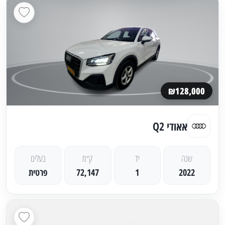
₪128,000
אאודי Q2
שנה
יד
ק״מ
בעלים
2022
1
72,147
פרטית