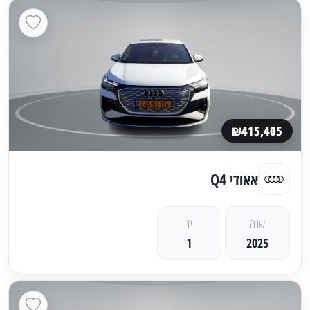
₪415,405
אאודי Q4
שנה
יד
1
2025