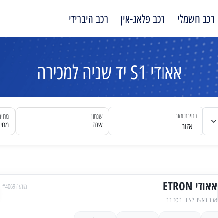
רכב חשמלי
רכב פלאג-אין
רכב היברידי
אאודי S1 יד שניה למכירה
בחירת אזור
שנתון
מחיר
שנה
מחיר
אזור
אאודי ETRON
מודעה #4069
אזור ראשון לציון והסביבה