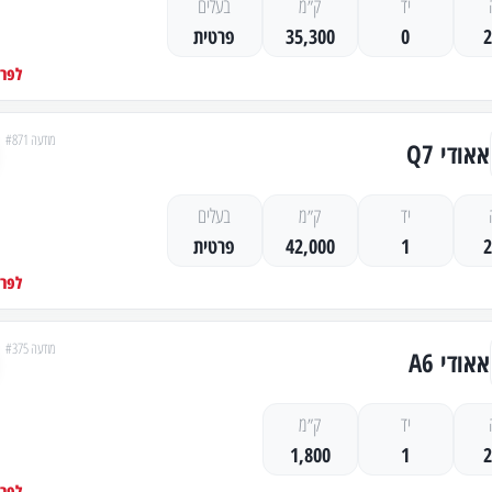
יד
ק״מ
בעלים
0
35,300
פרטית
לפרט
מודעה #871
אאודי Q7
יד
ק״מ
בעלים
1
42,000
פרטית
לפרט
מודעה #375
אאודי A6
יד
ק״מ
1,800
1
לפרט