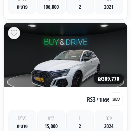
2021
2
106,800
פרטית
₪389,770
אאודי RS3
שנה
יד
ק״מ
בעלים
2024
2
15,000
פרטית