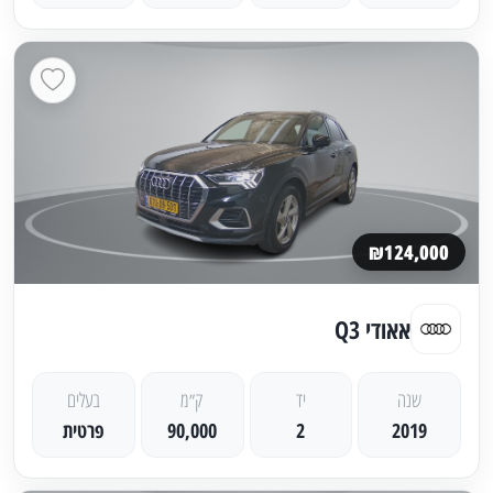
₪124,000
אאודי Q3
שנה
יד
ק״מ
בעלים
2019
2
90,000
פרטית