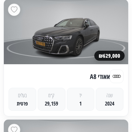
₪629,000
אאודי A8
שנה
יד
ק״מ
בעלים
2024
1
29,159
פרטית