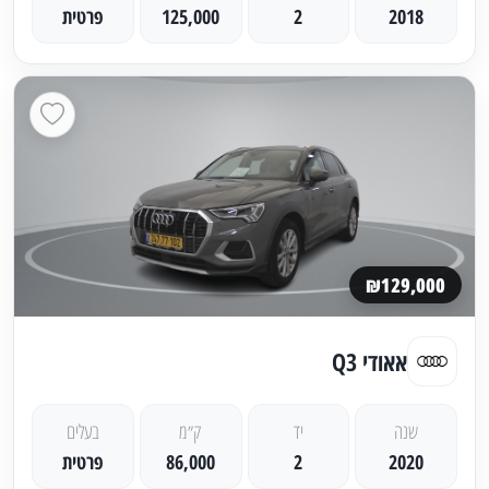
2018
2
125,000
פרטית
₪129,000
אאודי Q3
שנה
יד
ק״מ
בעלים
2020
2
86,000
פרטית