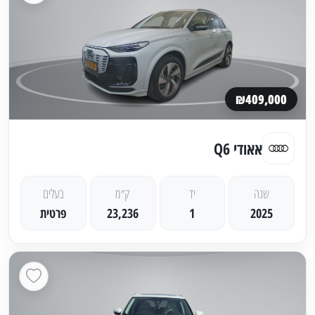
₪409,000
אאודי Q6
שנה
יד
ק״מ
בעלים
2025
1
23,236
פרטית