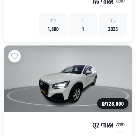
אאודי A6
שנה
יד
ק״מ
1,800
1
2025
₪128,000
אאודי Q2