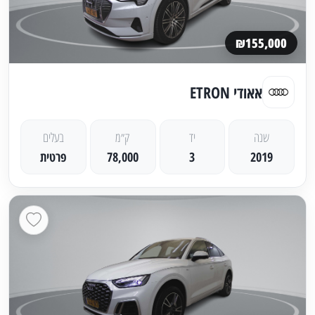
₪155,000
אאודי ETRON
שנה
יד
ק״מ
בעלים
2019
3
78,000
פרטית