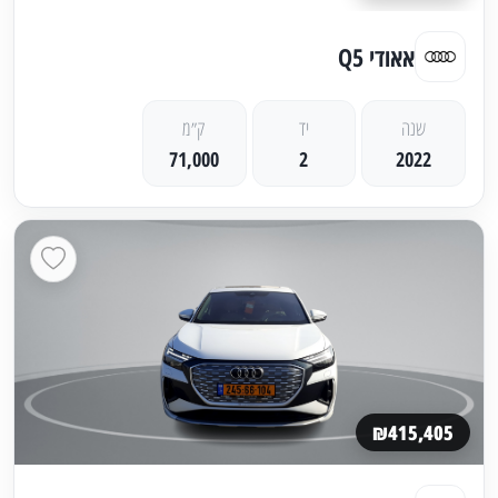
אאודי Q5
שנה
יד
ק״מ
71,000
2
2022
₪415,405