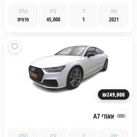
שנה
יד
ק״מ
בעלים
2021
1
45,000
פרטית
₪249,000
אאודי A7
שנה
יד
ק״מ
בעלים