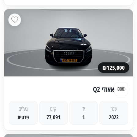
₪125,000
אאודי Q2
שנה
יד
ק״מ
בעלים
2022
1
77,091
פרטית