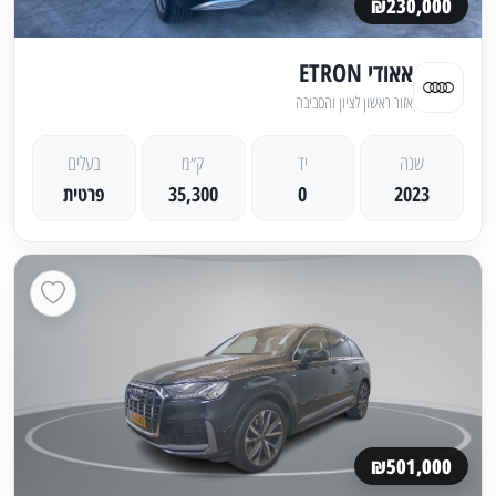
₪230,000
אאודי ETRON
אזור ראשון לציון והסביבה
שנה
יד
ק״מ
בעלים
2023
0
35,300
פרטית
₪501,000