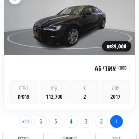
₪89,000
אאודי A6
שנה
יד
ק״מ
בעלים
2017
2
112,700
פרטית
6
5
4
3
2
1
הבא
ג׳יפים
מיניוואנים
מנהלים