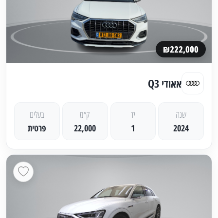
₪222,000
אאודי Q3
שנה
יד
ק״מ
בעלים
2024
1
22,000
פרטית