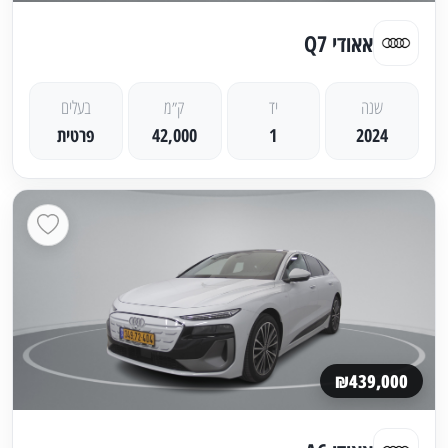
אאודי Q7
שנה
יד
ק״מ
בעלים
2024
1
42,000
פרטית
₪439,000