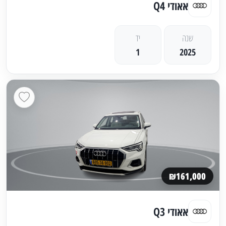
אאודי Q4
שנה
יד
1
2025
₪161,000
אאודי Q3