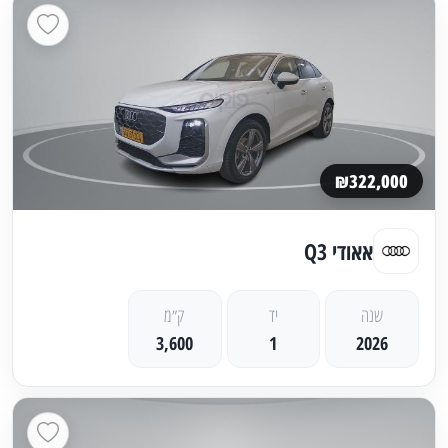
₪322,000
אאודי Q3
שנה
יד
ק״מ
3,600
1
2026