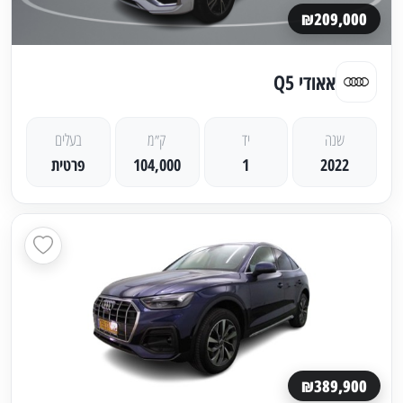
₪209,000
אאודי Q5
שנה
יד
ק״מ
בעלים
2022
1
104,000
פרטית
₪389,900