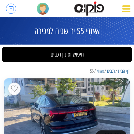
אאודי S5 יד שניה למכירה
חיפוש וסינון רכבים
דף הבית
רכבים
אאודי
S5