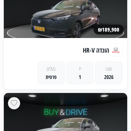
₪189,900
הונדה HR-V
שנה
יד
בעלים
2026
1
פרטית