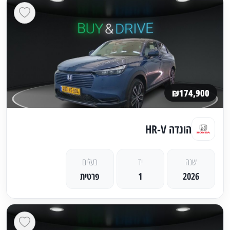
₪174,900
הונדה HR-V
שנה
יד
בעלים
2026
1
פרטית