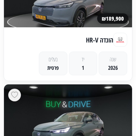
₪189,900
הונדה HR-V
שנה
יד
בעלים
2026
1
פרטית