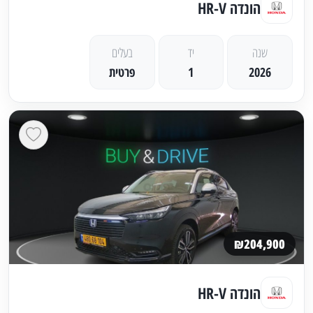
הונדה HR-V
שנה
יד
בעלים
2026
1
פרטית
₪204,900
הונדה HR-V