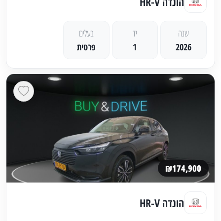
הונדה HR-V
שנה
יד
בעלים
2026
1
פרטית
₪174,900
הונדה HR-V