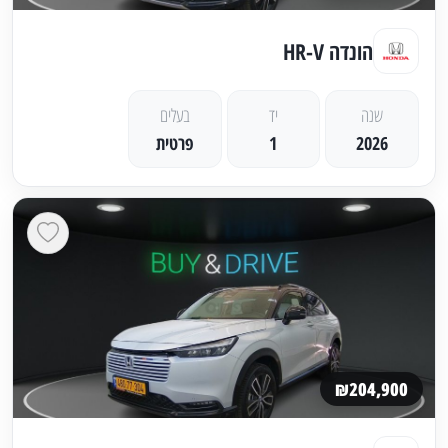
הונדה HR-V
שנה
יד
בעלים
2026
1
פרטית
₪204,900