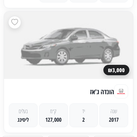
₪3,000
הונדה ג'אז
שנה
יד
ק״מ
בעלים
2017
2
127,000
ליסינג