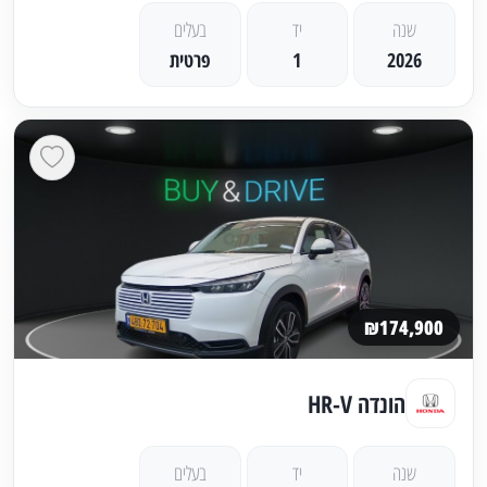
שנה
יד
בעלים
2026
1
פרטית
₪174,900
הונדה HR-V
שנה
יד
בעלים