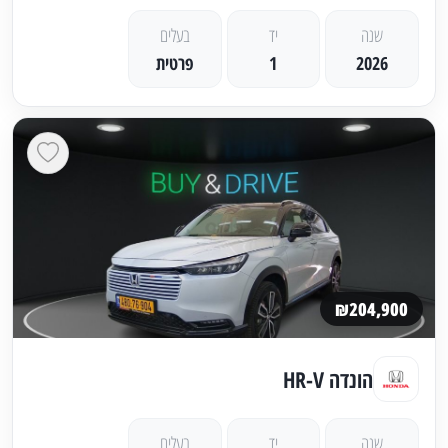
שנה
יד
בעלים
2026
1
פרטית
₪204,900
הונדה HR-V
שנה
יד
בעלים