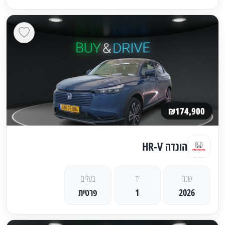
₪174,900
הונדה HR-V
שנה
יד
בעלים
2026
1
פרטית