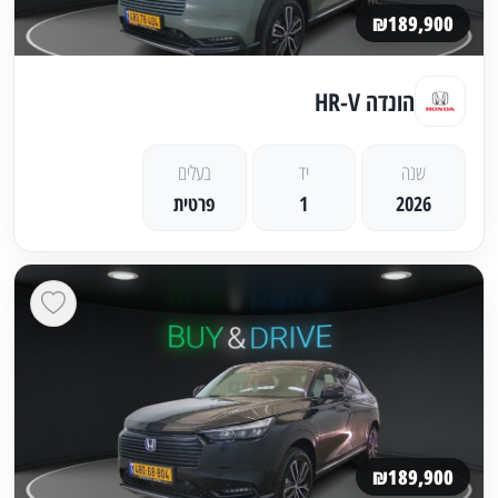
₪189,900
הונדה HR-V
שנה
יד
בעלים
2026
1
פרטית
₪189,900