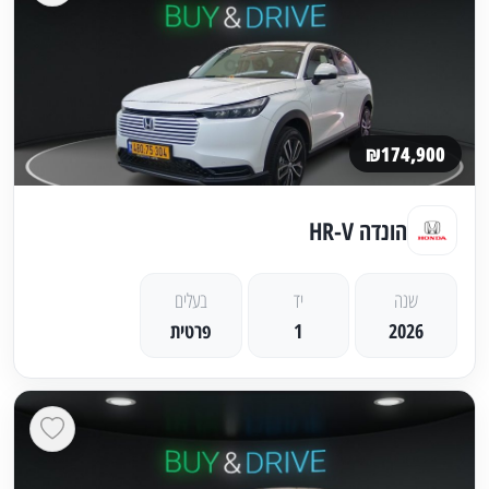
₪174,900
הונדה HR-V
שנה
יד
בעלים
2026
1
פרטית