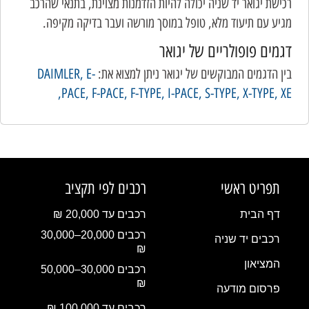
רכישת יגואר יד שניה יכולה להיות הזדמנות מצוינת, בתנאי שהרכב
מגיע עם תיעוד מלא, טופל במוסך מורשה ועבר בדיקה מקיפה.
דגמים פופולריים של יגואר
בין הדגמים המבוקשים של יגואר ניתן למצוא את:
E-
DAIMLER,
PACE,
F-PACE,
F-TYPE,
I-PACE,
S-TYPE,
X-TYPE,
XE,
תפריט ראשי
רכבים לפי תקציב
דף הבית
רכבים עד 20,000 ₪
רכבים 20,000–30,000
רכבים יד שניה
₪
המציאון
רכבים 30,000–50,000
₪
פרסום מודעה
רכבים עד 100,000 ₪