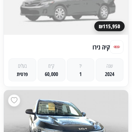
₪115,950
קיה נירו
שנה
יד
ק״מ
בעלים
2024
1
60,000
פרטית