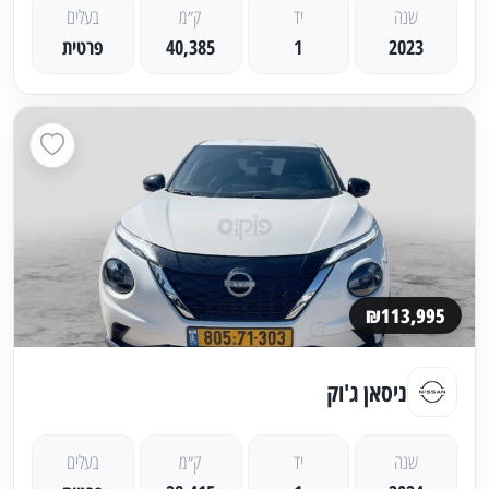
שנה
יד
ק״מ
בעלים
2023
1
40,385
פרטית
₪113,995
ניסאן ג'וק
שנה
יד
ק״מ
בעלים