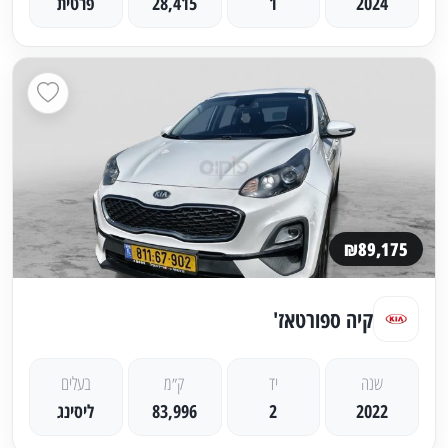
2024
1
28,415
פרטית
₪89,175
קיה ספורטאז'
שנה
יד
ק״מ
בעלים
2022
2
83,996
ליסינג