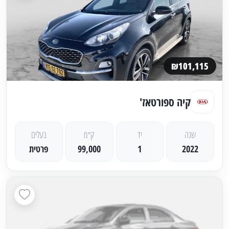
₪101,115
קיה ספורטאז'
שנה
יד
ק״מ
בעלים
2022
1
99,000
פרטית