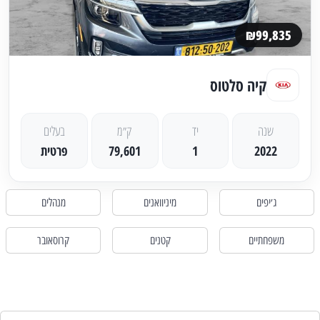
₪99,835
קיה סלטוס
שנה
יד
ק״מ
בעלים
2022
1
79,601
פרטית
ג׳יפים
מיניוואנים
מנהלים
משפחתיים
קטנים
קרוסאובר