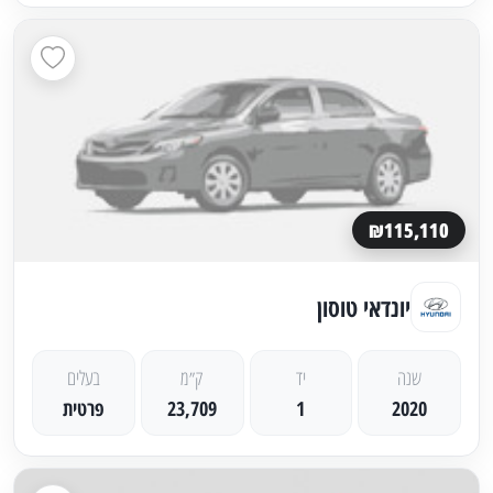
₪115,110
יונדאי טוסון
שנה
יד
ק״מ
בעלים
2020
1
23,709
פרטית