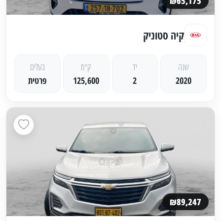
₪65,175
קיה סטוניק
שנה
יד
ק״מ
בעלים
2020
2
125,600
פרטית
₪89,247