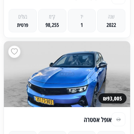
שנה
יד
ק״מ
בעלים
2022
1
98,255
פרטית
₪93,005
אופל אסטרה