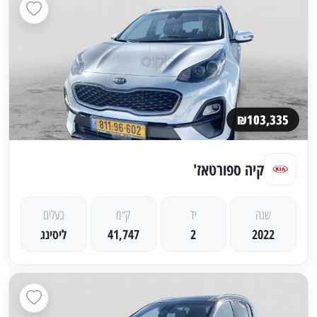
₪103,335
קיה ספורטאז'
שנה
יד
ק״מ
בעלים
2022
2
41,747
ליסינג