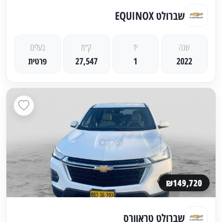
שברולט EQUINOX
שנה
יד
ק״מ
בעלים
2022
1
27,547
פרטית
₪149,720
שברולט טראוורס