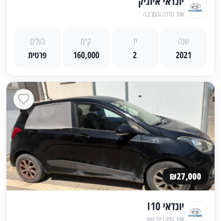
יונדאי איוניק
אזור חדרה והסביבה
שנה
יד
ק״מ
בעלים
2021
2
160,000
פרטית
₪27,000
יונדאי I10
אזור עמק בית שאן