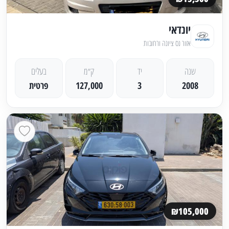
יונדאי
אזור נס ציונה ורחובות
שנה
יד
ק״מ
בעלים
2008
3
127,000
פרטית
₪105,000