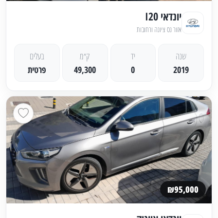
יונדאי I20
אזור נס ציונה ורחובות
שנה
יד
ק״מ
בעלים
2019
0
49,300
פרטית
₪95,000