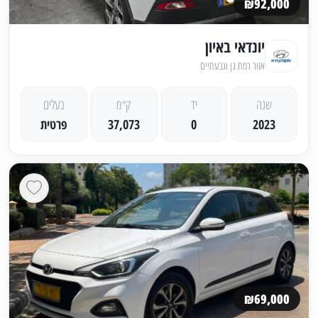
₪92,000
יונדאי באיון
אזור רמת גן וגבעתיים
שנה
יד
ק״מ
בעלים
2023
0
37,073
פרטית
₪69,000