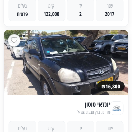
שנה
יד
ק״מ
בעלים
2017
2
122,000
פרטית
₪16,800
יונדאי טוסון
אזור בני ברק וגבעת שמואל
שנה
יד
ק״מ
בעלים