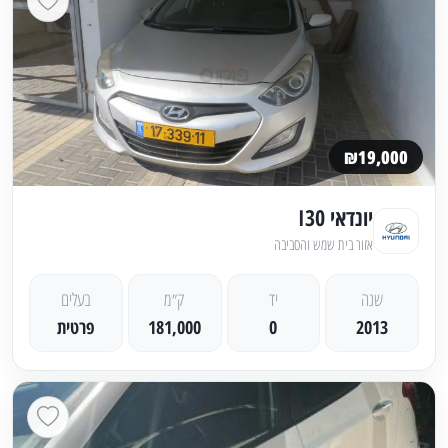
₪19,000
יונדאי I30
אזור בית שמש והסביבה
שנה
יד
ק״מ
בעלים
2013
0
181,000
פרטית