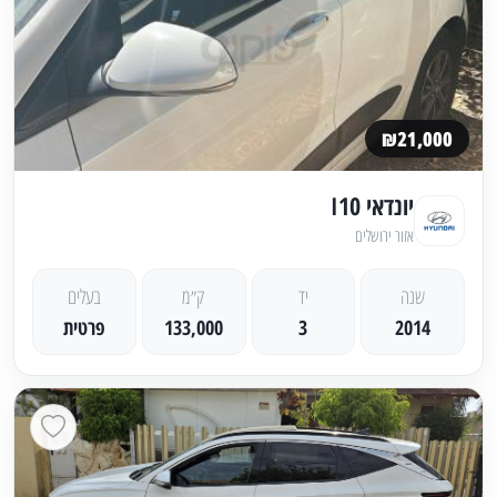
₪21,000
יונדאי I10
אזור ירושלים
שנה
יד
ק״מ
בעלים
2014
3
133,000
פרטית