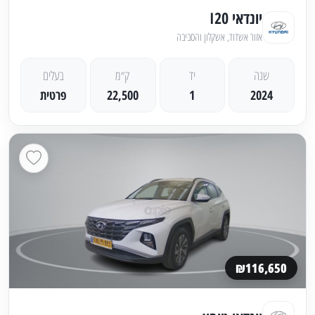
יונדאי I20
אזור אשדוד, אשקלון והסביבה
שנה
יד
ק״מ
בעלים
2024
1
22,500
פרטית
₪116,650