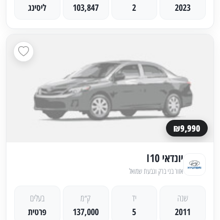
2023
2
103,847
ליסינג
₪9,990
יונדאי I10
אזור בני ברק וגבעת שמואל
שנה
יד
ק״מ
בעלים
2011
5
137,000
פרטית