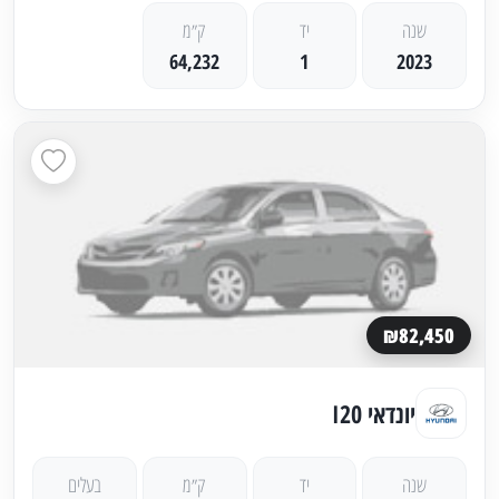
שנה
יד
ק״מ
64,232
1
2023
₪82,450
יונדאי I20
שנה
יד
ק״מ
בעלים