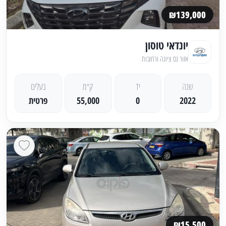
₪139,000
יונדאי טוסון
אזור נס ציונה ורחובות
שנה
יד
ק״מ
בעלים
2022
0
55,000
פרטית
₪15,500