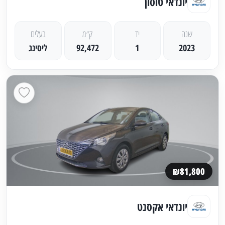
יונדאי טוסון
שנה
יד
ק״מ
בעלים
2023
1
92,472
ליסינג
₪81,800
יונדאי אקסנט