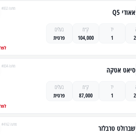
מודעה #832
אאודי Q5
יד
ק״מ
בעלים
1
104,000
פרטית
לפרט
מודעה #834
סיאט אטקה
יד
ק״מ
בעלים
1
87,000
פרטית
לפרט
מודעה #4162
שברולט טרבלזר