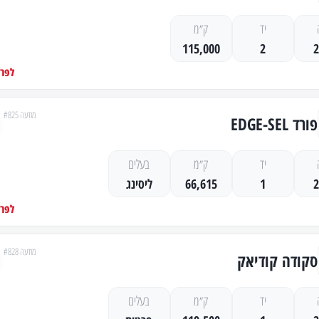
יד
ק״מ
115,000
2
לפרט
מודעה #825
פורד EDGE-SEL
יד
ק״מ
בעלים
1
66,615
ליסינג
לפרט
מודעה #828
סקודה קודיאק
יד
ק״מ
בעלים