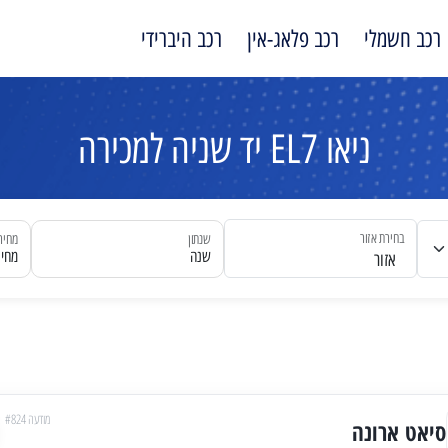
רכב חשמלי
רכב פלאג-אין
רכב היברידי
ניאו EL7 יד שניה למכירה
בחירת אזור
שנתון
מחיר
שנה
מחיר
אזור
מודעה #824
סיאט ארונה