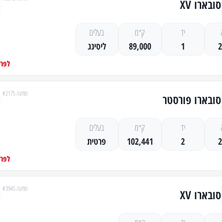
סובארו XV
יד
ק״מ
בעלים
1
89,000
ליסינג
לפרט
מודעה #2175
סובארו פורסטר
יד
ק״מ
בעלים
2
102,441
פרטית
לפרט
מודעה #3945
סובארו XV