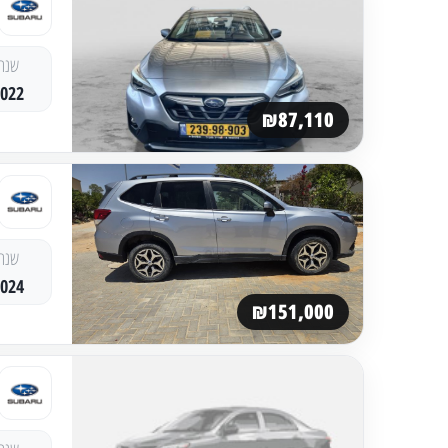
שנה
2022
₪87,110
שנה
2024
₪151,000