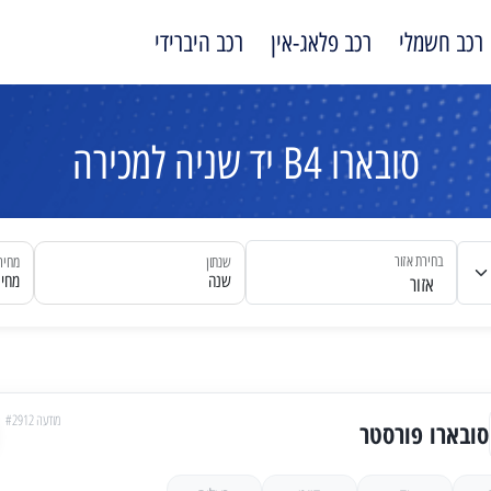
רכב חשמלי
רכב פלאג-אין
רכב היברידי
סובארו B4 יד שניה למכירה
בחירת אזור
שנתון
מחיר
שנה
מחיר
אזור
מודעה #2912
סובארו פורסטר