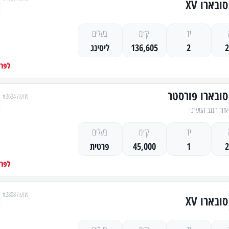
סובארו XV
יד
ק״מ
בעלים
2
136,605
ליסינג
לפרט
סובארו פורסטר
מודעה #3634
אזור הנגב המערבי
יד
ק״מ
בעלים
1
45,000
פרטית
לפרט
מודעה #2808
סובארו XV