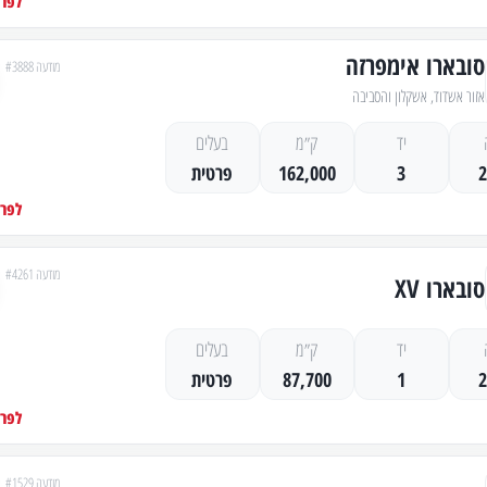
לפרט
סובארו אימפרזה
מודעה #3888
אזור אשדוד, אשקלון והסביבה
יד
ק״מ
בעלים
3
162,000
פרטית
לפרט
מודעה #4261
סובארו XV
יד
ק״מ
בעלים
1
87,700
פרטית
לפרט
מודעה #1529