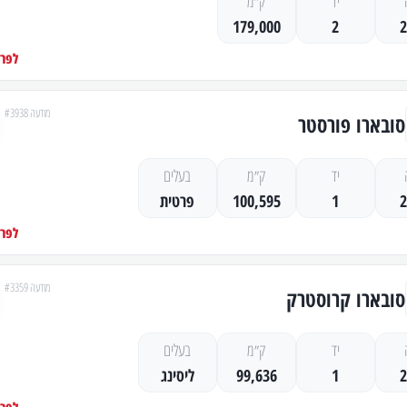
יד
ק״מ
179,000
2
לפרט
מודעה #3938
סובארו פורסטר
יד
ק״מ
בעלים
1
100,595
פרטית
לפרט
מודעה #3359
סובארו קרוסטרק
יד
ק״מ
בעלים
1
99,636
ליסינג