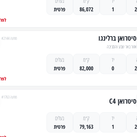
יד
ק״מ
בעלים
1
86,072
פרטית
לפרט
סיטרואן ברלינגו
מודעה #2144
אזור באר שבע והסביבה
יד
ק״מ
בעלים
0
82,000
פרטית
לפרט
מודעה #1763
סיטרואן C4
יד
ק״מ
בעלים
1
79,163
פרטית