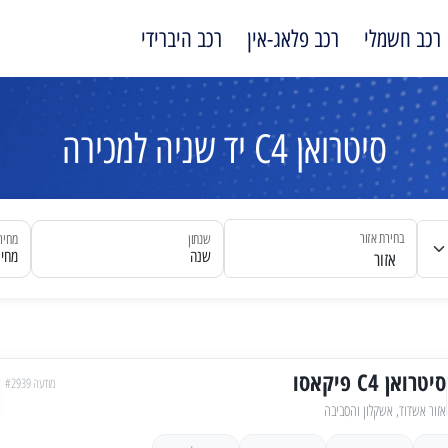
רכב חשמלי
רכב פלאג-אין
רכב היברידי
סיטרואן C4 יד שניה למכירה
בחירת אזור
שנתון
מחיר
שנה
מחיר
אזור
סיטרואן C4 פיקאסו
מודעה #2939
אזור אשדוד, אשקלון והסביבה