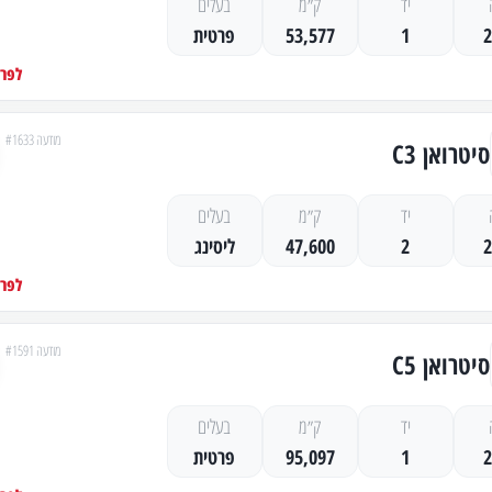
יד
ק״מ
בעלים
1
53,577
פרטית
לפרט
מודעה #1633
סיטרואן C3
יד
ק״מ
בעלים
2
47,600
ליסינג
לפרט
מודעה #1591
סיטרואן C5
יד
ק״מ
בעלים
1
95,097
פרטית