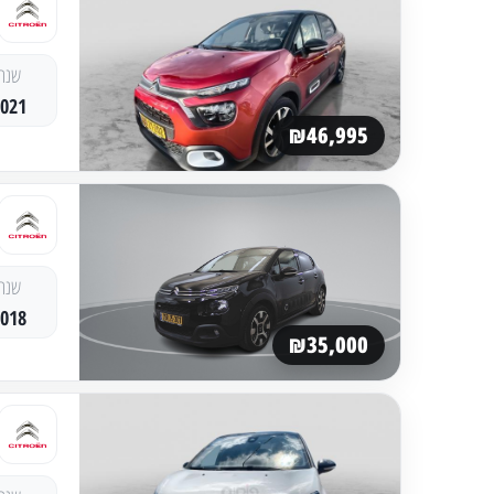
שנה
2021
₪46,995
שנה
2018
₪35,000