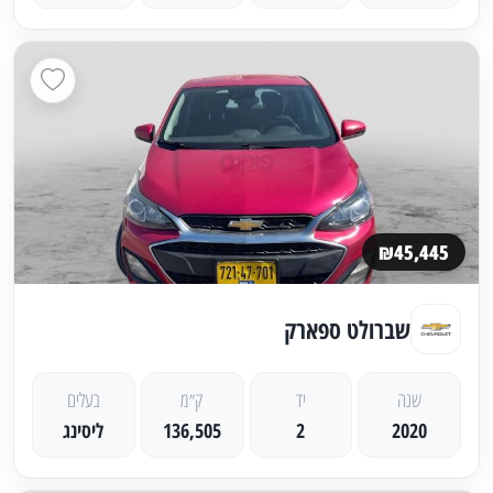
₪45,445
שברולט ספארק
שנה
יד
ק״מ
בעלים
2020
2
136,505
ליסינג