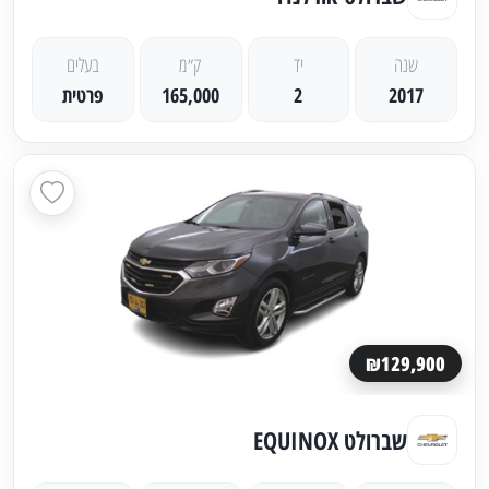
שנה
יד
ק״מ
בעלים
2017
2
165,000
פרטית
₪129,900
שברולט EQUINOX