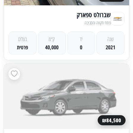
שברולט ספארק
פתח תקווה והסביבה
שנה
יד
ק״מ
בעלים
2021
0
40,000
פרטית
₪84,500