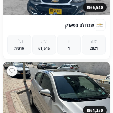
₪66,540
שברולט ספארק
שנה
יד
ק״מ
בעלים
2021
1
61,616
פרטית
₪64,350