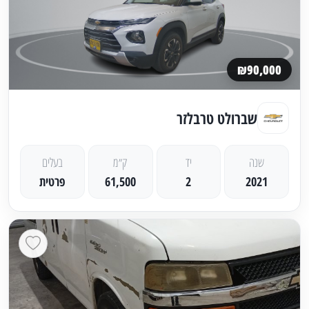
₪90,000
שברולט טרבלזר
שנה
יד
ק״מ
בעלים
2021
2
61,500
פרטית