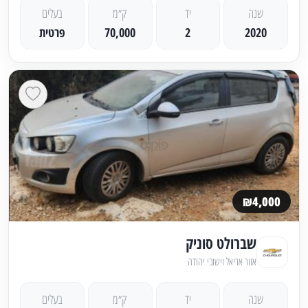
שנה
יד
ק״מ
בעלים
2020
2
70,000
פרטית
₪4,000
שברולט סוניק
אזור אריאל וישובי יהודה
שנה
יד
ק״מ
בעלים