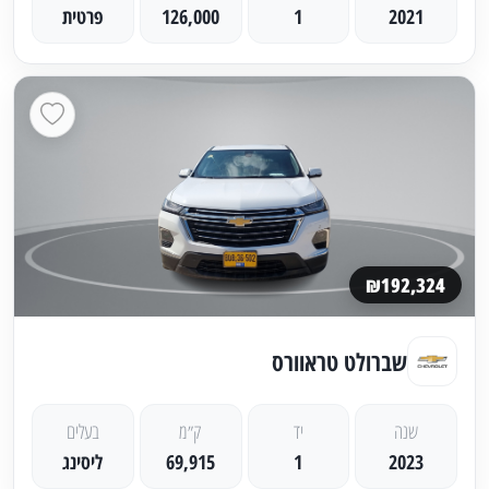
2021
1
126,000
פרטית
₪192,324
שברולט טראוורס
שנה
יד
ק״מ
בעלים
2023
1
69,915
ליסינג