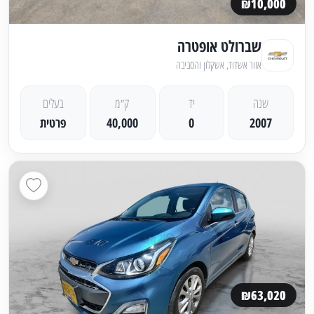
₪10,000
שברולט אופטרה
אזור אשדוד, אשקלון והסביבה
שנה
יד
ק״מ
בעלים
2007
0
40,000
פרטית
₪63,020