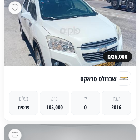
₪26,000
שברולט טראקס
שנה
יד
ק״מ
בעלים
2016
0
105,000
פרטית