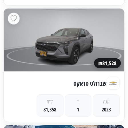
₪81,528
שברולט טראקס
שנה
יד
ק״מ
81,358
1
2023