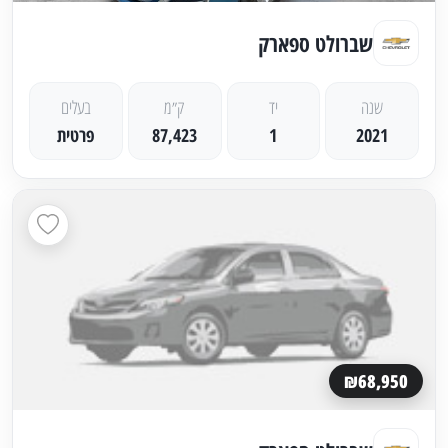
שברולט ספארק
שנה
יד
ק״מ
בעלים
2021
1
87,423
פרטית
₪68,950