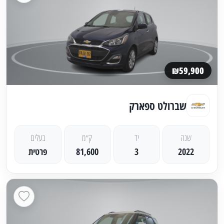
₪59,900
שברולט ספארק
שנה
יד
ק״מ
בעלים
2022
3
81,600
פרטית