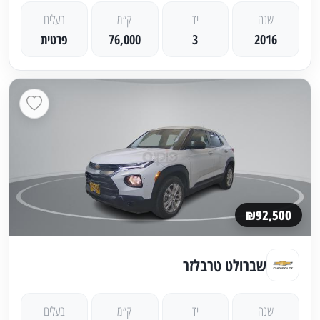
שנה
יד
ק״מ
בעלים
2016
3
76,000
פרטית
₪92,500
שברולט טרבלזר
שנה
יד
ק״מ
בעלים