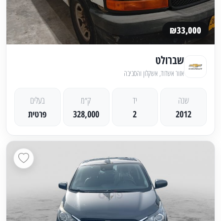
₪33,000
שברולט
אזור אשדוד, אשקלון והסביבה
שנה
יד
ק״מ
בעלים
2012
2
328,000
פרטית