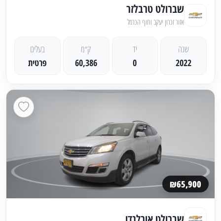
שברולט טרבלזר
אזור זכרון יעקב וחוף הכרמל
שנה
יד
ק״מ
בעלים
2022
0
60,386
פרטית
₪65,900
שברולט אורלנדו