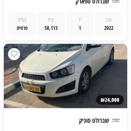
שברולט ספארק
שנה
יד
ק״מ
בעלים
2022
1
58,113
פרטית
₪24,000
שברולט סוניק