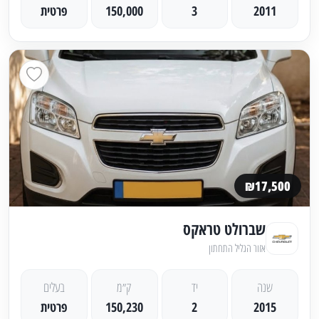
2011
3
150,000
פרטית
₪17,500
שברולט טראקס
אזור הגליל התחתון
שנה
יד
ק״מ
בעלים
2015
2
150,230
פרטית