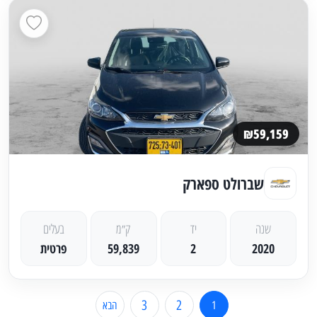
₪59,159
שברולט ספארק
שנה
יד
ק״מ
בעלים
2020
2
59,839
פרטית
3
2
1
הבא