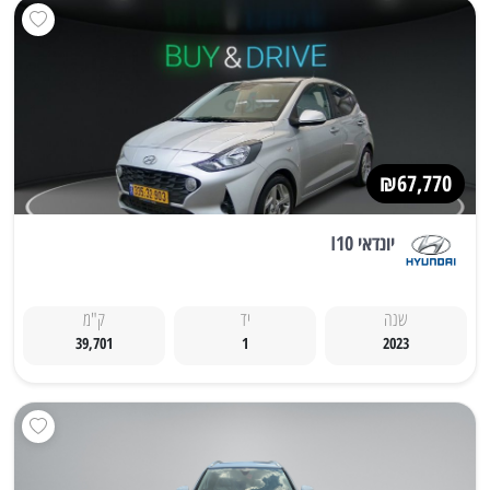
₪67,770
יונדאי I10
שנה
יד
ק"מ
39,701
1
2023