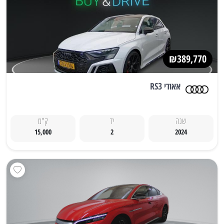
₪389,770
אאודי RS3
שנה
יד
ק"מ
15,000
2
2024