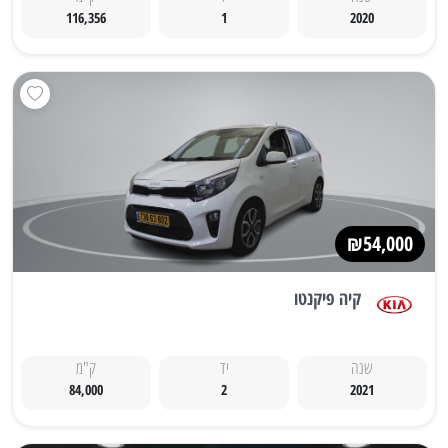
116,356
1
2020
₪54,000
קיה פיקנטו
שנה
יד
ק"מ
84,000
2
2021