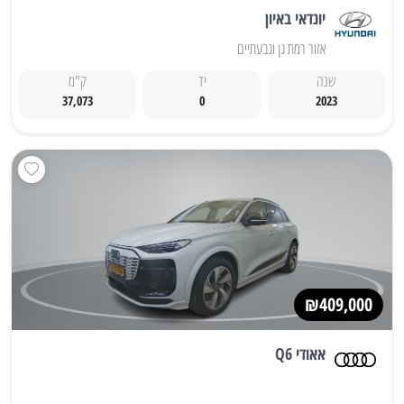
יונדאי באיון
אזור רמת גן וגבעתיים
שנה
יד
ק"מ
37,073
0
2023
₪409,000
אאודי Q6