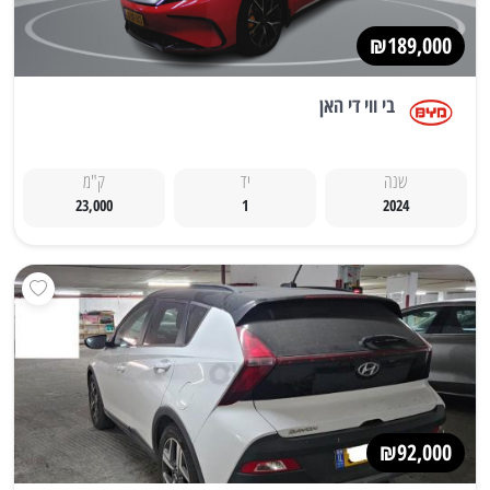
₪189,000
בי ווי די האן
שנה
יד
ק"מ
23,000
1
2024
₪92,000