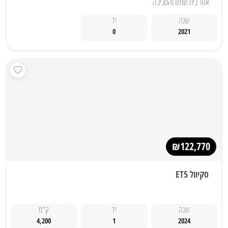
אזור בית שמש והסביבה
שנה
יד
0
2021
₪122,770
סקיוול ET5
שנה
יד
ק"מ
4,200
1
2024