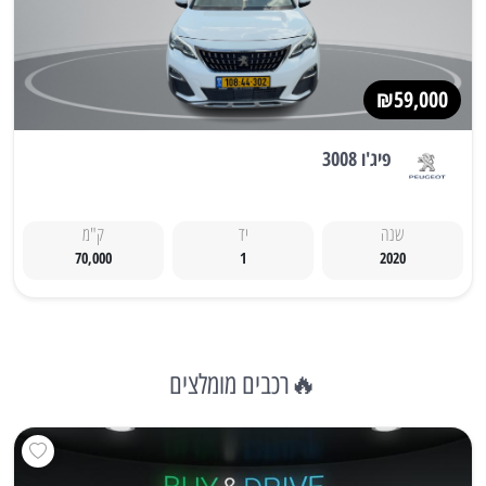
₪59,000
פיג'ו 3008
שנה
יד
ק"מ
70,000
1
2020
🔥רכבים מומלצים