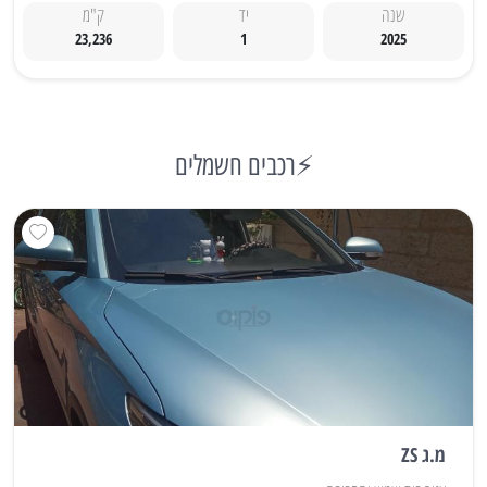
שנה
יד
ק"מ
23,236
1
2025
⚡רכבים חשמלים
מ.ג ZS