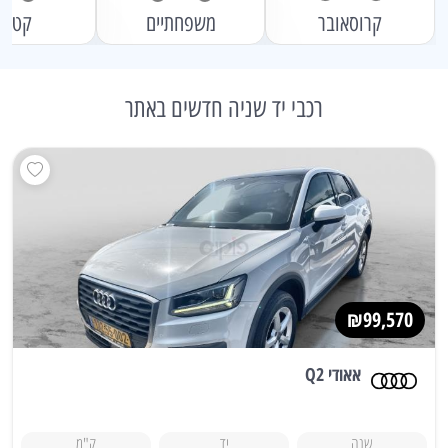
קרוסאובר
משפחתיים
קטני
רכבי יד שניה חדשים באתר
₪99,570
אאודי Q2
שנה
יד
ק"מ