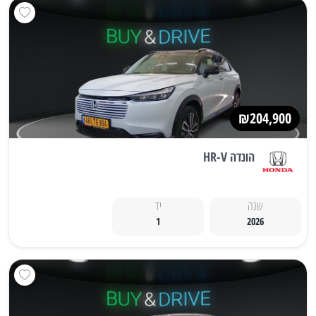
₪204,900
הונדה HR-V
שנה
יד
1
2026