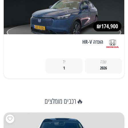
₪174,900
הונדה HR-V
שנה
יד
1
2026
🔥רכבים מומלצים