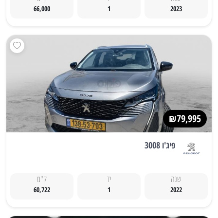
66,000
1
2023
₪79,995
פיג'ו 3008
שנה
יד
ק"מ
60,722
1
2022