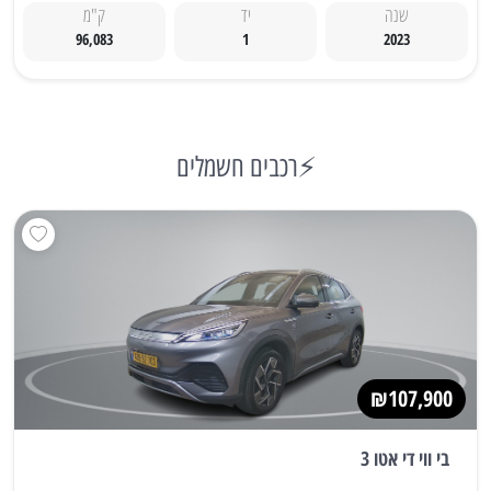
שנה
יד
ק"מ
96,083
1
2023
⚡רכבים חשמלים
₪107,900
בי ווי די אטו 3