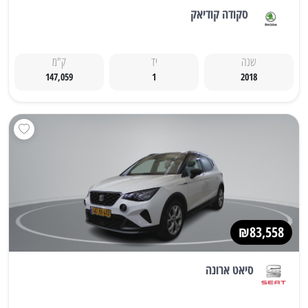
סקודה קודיאק
שנה
יד
ק"מ
147,059
1
2018
₪83,558
סיאט ארונה