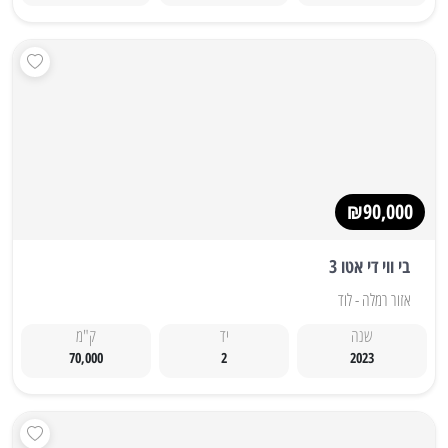
₪90,000
בי ווי די אטו 3
אזור רמלה - לוד
שנה
יד
ק"מ
70,000
2
2023