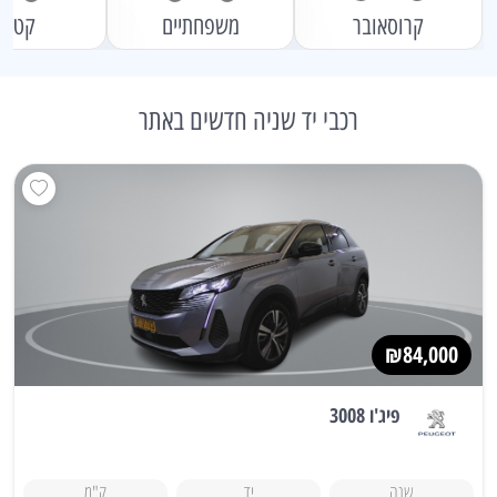
קרוסאובר
משפחתיים
קטני
רכבי יד שניה חדשים באתר
₪84,000
פיג'ו 3008
שנה
יד
ק"מ