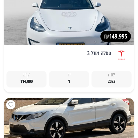
₪149,995
טסלה מודל 3
שנה
יד
ק"מ
114,000
1
2023