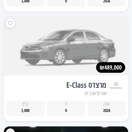
3,000
0
2026
₪489,000
מרצדס E-Class
אזור תל אביב יפו
שנה
יד
ק"מ
3,000
0
2026