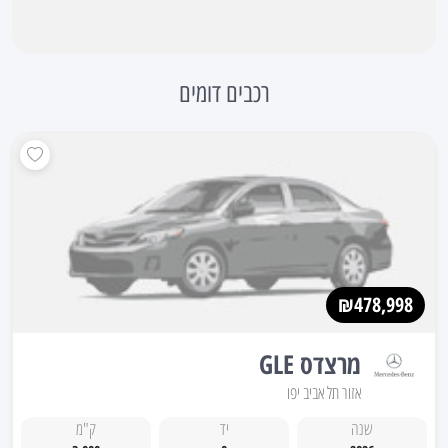
רכבים דומים
₪478,998
מרצדס GLE
אזור תל אביב יפו
שנה
יד
ק"מ