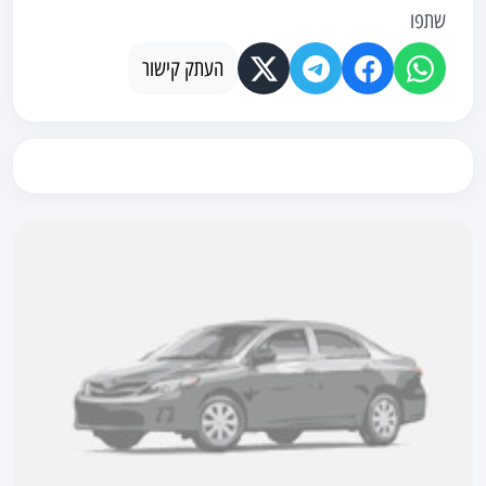
שתפו
העתק קישור