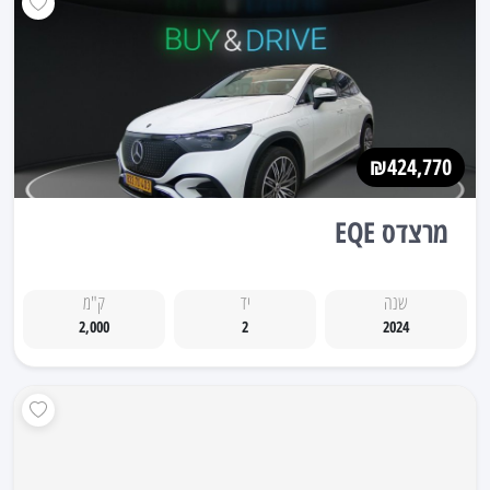
₪424,770
מרצדס EQE
שנה
יד
ק"מ
2,000
2
2024