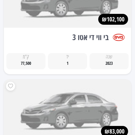
₪102,100
בי ווי די אטו 3
שנה
יד
ק"מ
77,500
1
2023
₪83,000