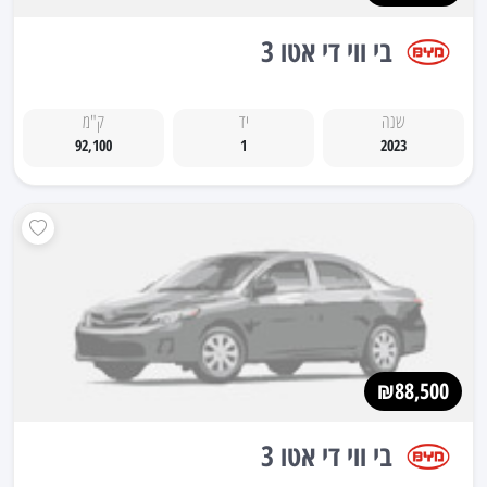
בי ווי די אטו 3
שנה
יד
ק"מ
92,100
1
2023
₪88,500
בי ווי די אטו 3