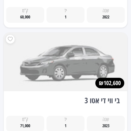
שנה
יד
ק"מ
60,000
1
2022
₪102,600
בי ווי די אטו 3
שנה
יד
ק"מ
71,000
1
2023