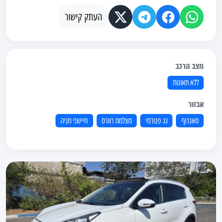
העתק קישור
מצב הרכב
ללא תאונות
אבזור
סאנרוף
גג פנורמי
מצלמת רוורס
חיישני חניה