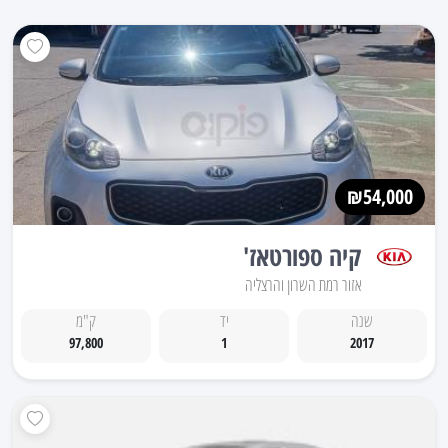
₪54,000
קיה ספורטאז'
אזור רמת השרון והרצליה
שנה
יד
ק"מ
97,800
1
2017