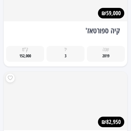
₪59,000
קיה ספורטאז'
שנה
יד
ק"מ
152,000
3
2019
₪82,950