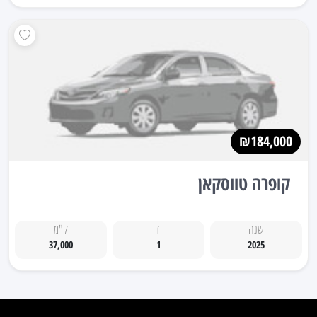
₪184,000
קופרה טווסקאן
שנה
יד
ק"מ
37,000
1
2025