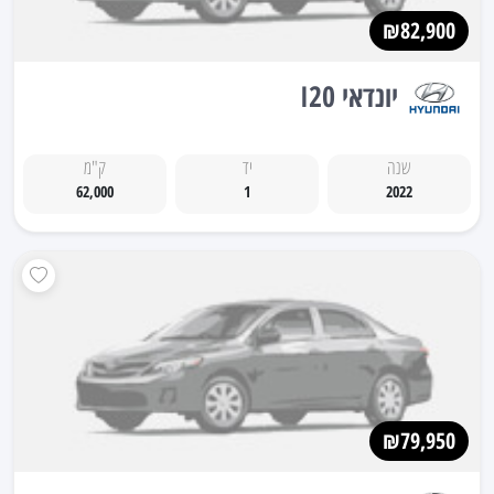
₪82,900
יונדאי I20
שנה
יד
ק"מ
62,000
1
2022
₪79,950