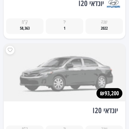
יונדאי I20
שנה
יד
ק"מ
58,363
1
2022
₪93,200
יונדאי I20
שנה
יד
ק"מ