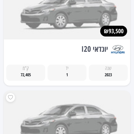
₪93,500
יונדאי I20
שנה
יד
ק"מ
72,405
1
2023