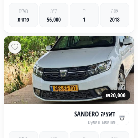
שנה
יד
ק״מ
בעלים
2018
1
56,000
פרטית
₪20,000
דאציה SANDERO
אזור עפולה והעמקים