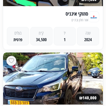
סוזוקי איגניס
אזור חולון ובת ים
שנה
יד
ק״מ
בעלים
2024
1
34,500
פרטית
₪140,000