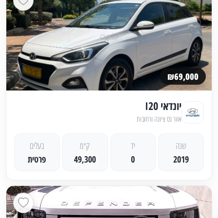
₪69,000
יונדאי I20
אזור נס ציונה ורחובות
שנה
יד
ק״מ
בעלים
2019
0
49,300
פרטית