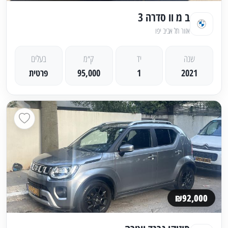
ב מ וו סדרה 3
אזור תל אביב יפו
שנה
יד
ק״מ
בעלים
2021
1
95,000
פרטית
₪92,000