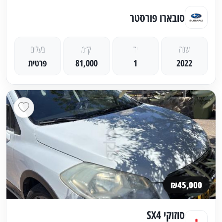
סובארו פורסטר
שנה
יד
ק״מ
בעלים
2022
1
81,000
פרטית
₪45,000
סוזוקי SX4