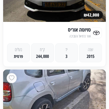
₪42,000
טויוטה אוריס
אזור כרמיאל והסביבה
שנה
יד
ק״מ
בעלים
2015
3
244,000
פרטית