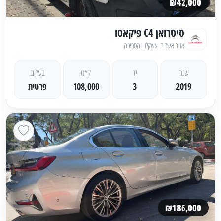
₪42,000
סיטרואן C4 פיקאסו
אזור אשדוד, אשקלון והסביבה
שנה
יד
ק״מ
בעלים
2019
3
108,000
פרטית
₪186,000