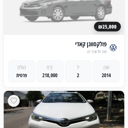
₪25,000
פולקסווגן קאדי
אזור תל אביב יפו
שנה
יד
ק״מ
בעלים
2014
2
218,000
פרטית