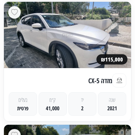
₪115,000
מזדה CX-5
שנה
יד
ק״מ
בעלים
2021
2
41,000
פרטית