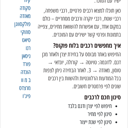
קיה
ישיר עם המוכר.
סקודה
כאן תוכלו למצוא רכבים פרטיים, רכבי משפחה,
מאזדה
רכבי שטח, רכבי יוקרה ורכבים מסחריים – כולם
פולקסווגן
במקום אחד, עם אפשרות להשוואת מחירים, צפייה
סוזוקי
בתמונות ופרטי קשר ישירים עם המוכרים.
סיאט
איך מחפשים רכבים בלוח פוקוס?
רנו
החיפוש באתר מבוסס על בחירת יצרן ולאחר מכן
ניסאן
דגם. לדוגמה: טויוטה → קורולה, יונדאי →
פורד
טוסון, מאזדה → 3. לאחר הבחירה ניתן לצפות
הונדה
בכל המודעות הרלוונטיות ולהשוות בין רכבים
ב מ וו
שונים לפי פרמטרים חשובים.
מרצדס
סינון חכם לרכבים
פיג'ו
חיפוש לפי יצרן ודגם בלבד
סינון לפי מחיר
סינון לפי שנת ייצור