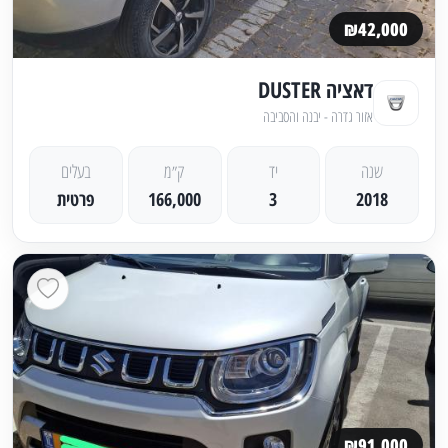
₪42,000
דאציה DUSTER
אזור גדרה - יבנה והסביבה
שנה
יד
ק״מ
בעלים
2018
3
166,000
פרטית
₪91,000