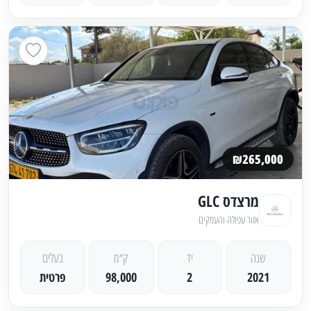
₪265,000
מרצדס GLC
אזור עפולה והעמקים
שנה
יד
ק״מ
בעלים
2021
2
98,000
פרטית