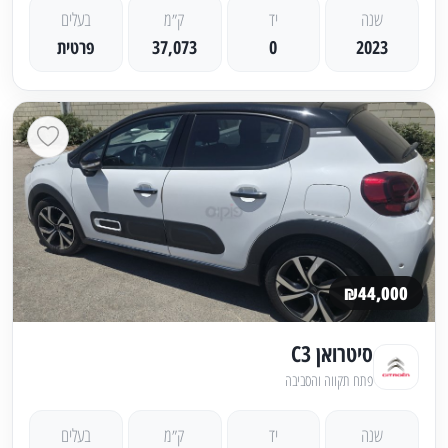
שנה
יד
ק״מ
בעלים
2023
0
37,073
פרטית
₪44,000
סיטרואן C3
פתח תקווה והסביבה
שנה
יד
ק״מ
בעלים