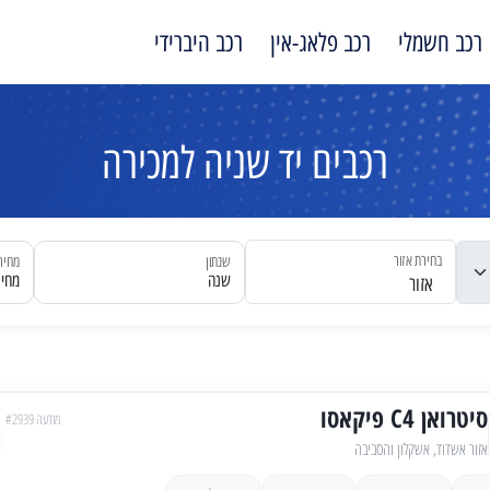
רכב חשמלי
רכב פלאג-אין
רכב היברידי
רכבים יד שניה למכירה
בחירת אזור
שנתון
מחיר
שנה
מחיר
אזור
סיטרואן C4 פיקאסו
מודעה #2939
אזור אשדוד, אשקלון והסביבה