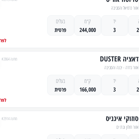
אזור כרמיאל והסביבה
יד
ק״מ
בעלים
3
244,000
פרטית
לפרט
דאציה DUSTER
מודעה #2864
אזור גדרה - יבנה והסביבה
יד
ק״מ
בעלים
3
166,000
פרטית
לפרט
סוזוקי איגניס
מודעה #2914
אזור חולון ובת ים