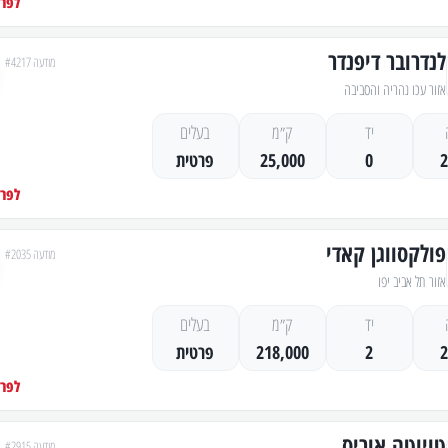
לפרט
לנדרובר דיפנדר
מודעה #4217
אזור עכו נהריה והסביבה
יד
ק״מ
בעלים
0
25,000
פרטית
לפרט
פולקסווגן קאדי
מודעה #2035
אזור תל אביב יפו
יד
ק״מ
בעלים
2
218,000
פרטית
לפרט
טויוטה אוריס
מודעה #2915