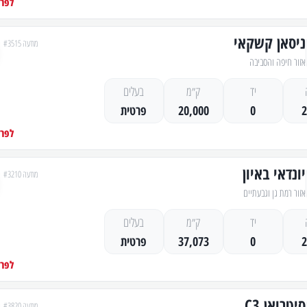
לפרט
ניסאן קשקאי
מודעה #3515
אזור חיפה והסביבה
יד
ק״מ
בעלים
0
20,000
פרטית
לפרט
יונדאי באיון
מודעה #3210
אזור רמת גן וגבעתיים
יד
ק״מ
בעלים
0
37,073
פרטית
לפרט
סיטרואן C3
מודעה #3820