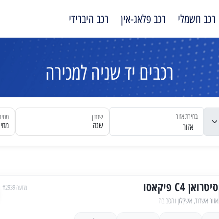
רכב חשמלי
רכב פלאג-אין
רכב היברידי
רכבים יד שניה למכירה
בחירת אזור
שנתון
מחיר
שנה
מחיר
אזור
סיטרואן C4 פיקאסו
מודעה #2939
אזור אשדוד, אשקלון והסביבה