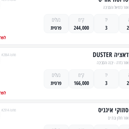
אזור כרמיאל והסביבה
יד
ק״מ
בעלים
3
244,000
פרטית
לפרט
דאציה DUSTER
מודעה #2864
אזור גדרה - יבנה והסביבה
יד
ק״מ
בעלים
3
166,000
פרטית
לפרט
סוזוקי איגניס
מודעה #2914
אזור חולון ובת ים