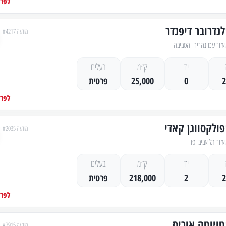
לפרט
לנדרובר דיפנדר
מודעה #4217
אזור עכו נהריה והסביבה
יד
ק״מ
בעלים
0
25,000
פרטית
לפרט
פולקסווגן קאדי
מודעה #2035
אזור תל אביב יפו
יד
ק״מ
בעלים
2
218,000
פרטית
לפרט
טויוטה אוריס
מודעה #2915