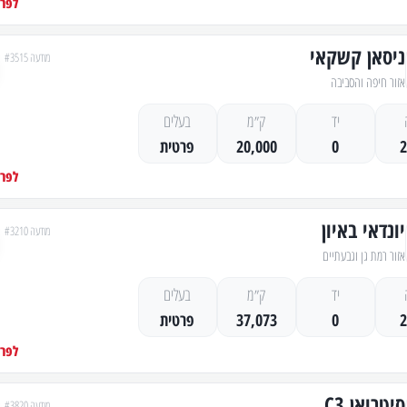
לפרט
ניסאן קשקאי
מודעה #3515
אזור חיפה והסביבה
יד
ק״מ
בעלים
0
20,000
פרטית
לפרט
יונדאי באיון
מודעה #3210
אזור רמת גן וגבעתיים
יד
ק״מ
בעלים
0
37,073
פרטית
לפרט
סיטרואן C3
מודעה #3820