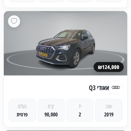
₪124,000
אאודי Q3
שנה
יד
ק״מ
בעלים
2019
2
90,000
פרטית