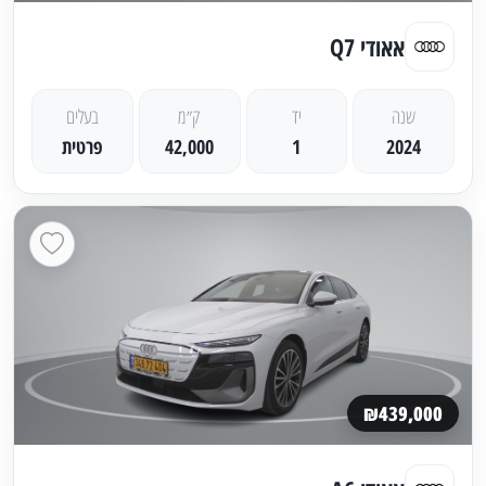
אאודי Q7
שנה
יד
ק״מ
בעלים
2024
1
42,000
פרטית
₪439,000