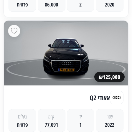
2020
2
86,000
פרטית
₪125,000
אאודי Q2
שנה
יד
ק״מ
בעלים
2022
1
77,091
פרטית