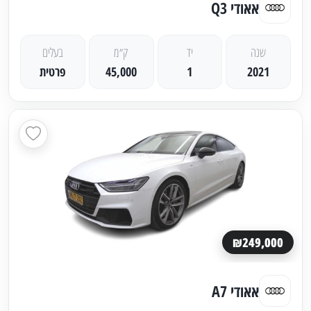
אאודי Q3
שנה
יד
ק״מ
בעלים
2021
1
45,000
פרטית
₪249,000
אאודי A7