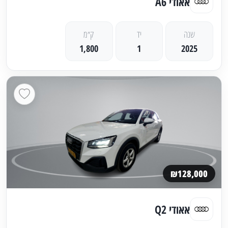
אאודי A6
שנה
יד
ק״מ
1,800
1
2025
₪128,000
אאודי Q2