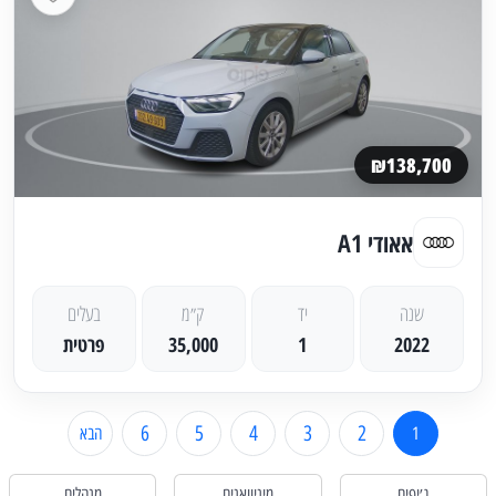
₪138,700
אאודי A1
שנה
יד
ק״מ
בעלים
2022
1
35,000
פרטית
6
5
4
3
2
1
הבא
ג׳יפים
מיניוואנים
מנהלים