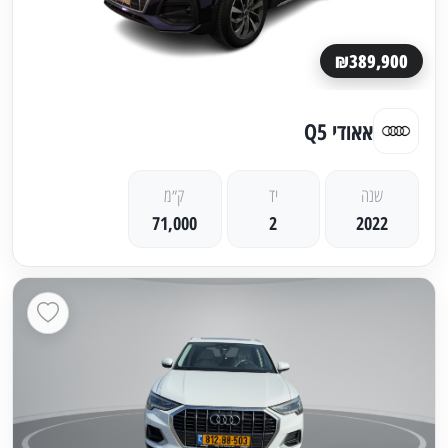
₪389,900
אאודי Q5
שנה
יד
ק״מ
71,000
2
2022