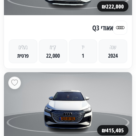
₪222,000
אאודי Q3
שנה
יד
ק״מ
בעלים
2024
1
22,000
פרטית
₪415,405