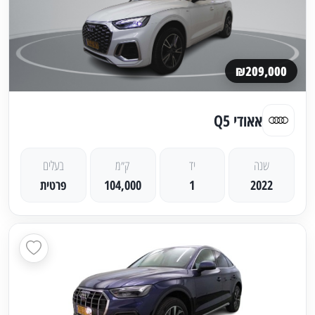
₪209,000
אאודי Q5
שנה
יד
ק״מ
בעלים
2022
1
104,000
פרטית