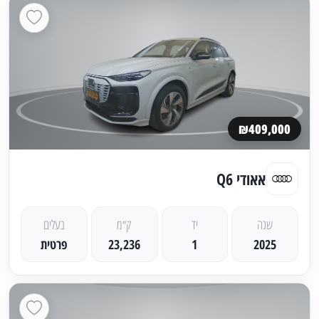
₪409,000
אאודי Q6
שנה
יד
ק״מ
בעלים
2025
1
23,236
פרטית