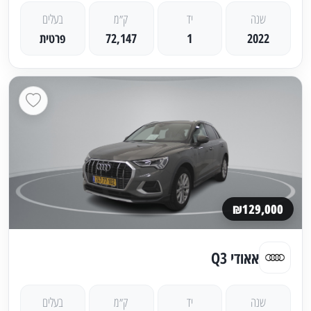
שנה
יד
ק״מ
בעלים
2022
1
72,147
פרטית
₪129,000
אאודי Q3
שנה
יד
ק״מ
בעלים