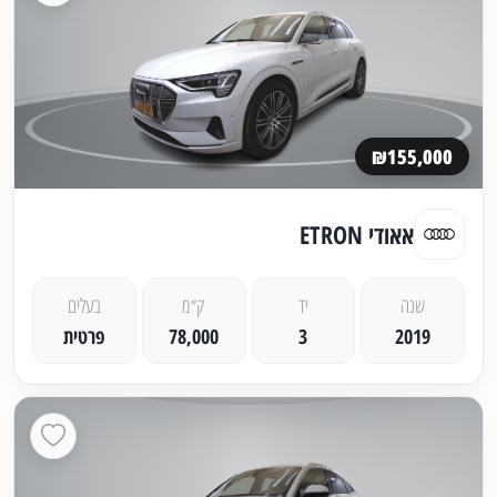
₪155,000
אאודי ETRON
שנה
יד
ק״מ
בעלים
2019
3
78,000
פרטית