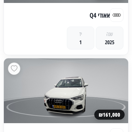
אאודי Q4
שנה
יד
1
2025
₪161,000