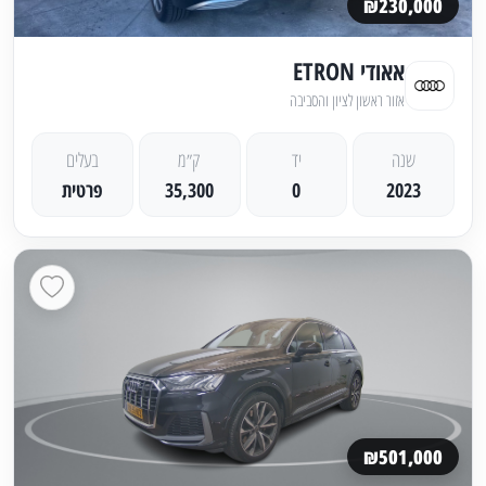
₪230,000
אאודי ETRON
אזור ראשון לציון והסביבה
שנה
יד
ק״מ
בעלים
2023
0
35,300
פרטית
₪501,000