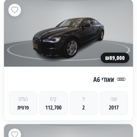
₪89,000
אאודי A6
שנה
יד
ק״מ
בעלים
2017
2
112,700
פרטית