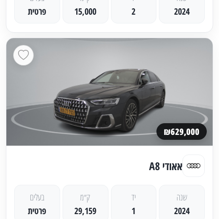
2024
2
15,000
פרטית
₪629,000
אאודי A8
שנה
יד
ק״מ
בעלים
2024
1
29,159
פרטית