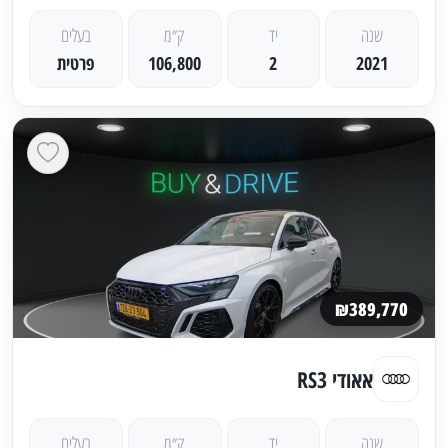
שנה
יד
ק״מ
בעלים
2021
2
106,800
פרטית
₪389,770
אאודי RS3
שנה
יד
ק״מ
בעלים