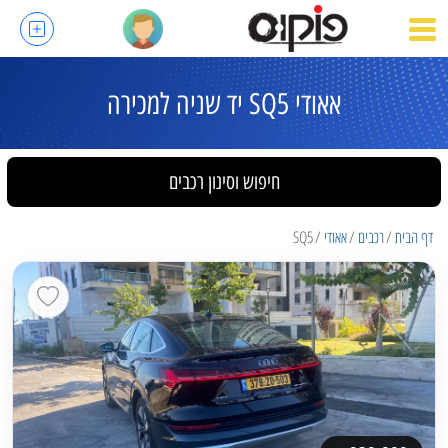
אאודי SQ5 יד שניה למכירה
חיפוש וסינון רכבים
דף הבית
רכבים
אאודי
SQ5