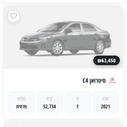
₪63,450
סיטרואן C4
שנה
יד
ק״מ
בעלים
2021
1
52,734
פרטית