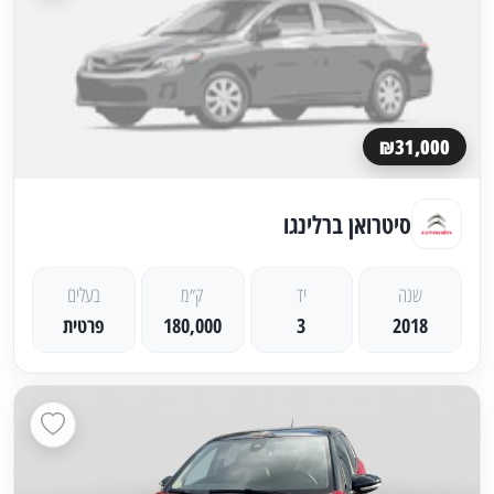
₪31,000
סיטרואן ברלינגו
שנה
יד
ק״מ
בעלים
2018
3
180,000
פרטית