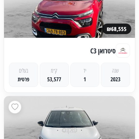
₪68,555
סיטרואן C3
שנה
יד
ק״מ
בעלים
2023
1
53,577
פרטית