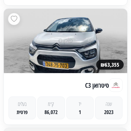
₪63,355
סיטרואן C3
שנה
יד
ק״מ
בעלים
2023
1
86,072
פרטית