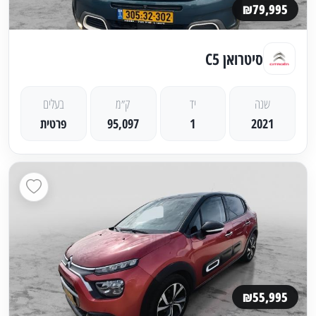
₪79,995
סיטרואן C5
שנה
יד
ק״מ
בעלים
2021
1
95,097
פרטית
₪55,995