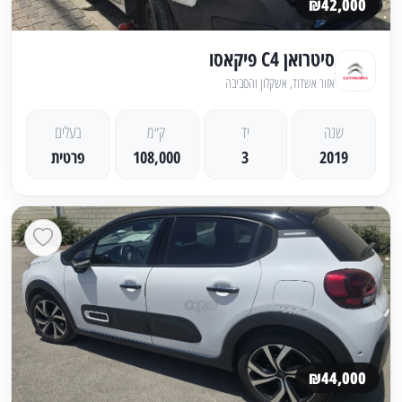
₪42,000
סיטרואן C4 פיקאסו
אזור אשדוד, אשקלון והסביבה
שנה
יד
ק״מ
בעלים
2019
3
108,000
פרטית
₪44,000