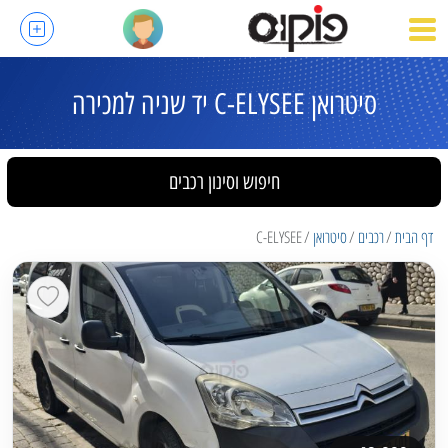
סיטרואן C-ELYSEE יד שניה למכירה
חיפוש וסינון רכבים
דף הבית
רכבים
סיטרואן
C-ELYSEE