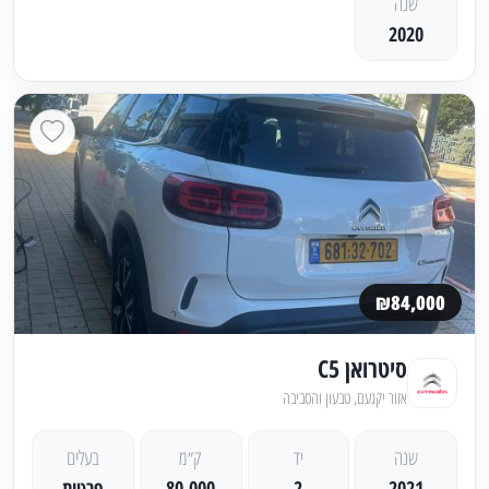
שנה
2020
₪84,000
סיטרואן C5
אזור יקנעם, טבעון והסביבה
שנה
יד
ק״מ
בעלים
2021
2
80,000
פרטית