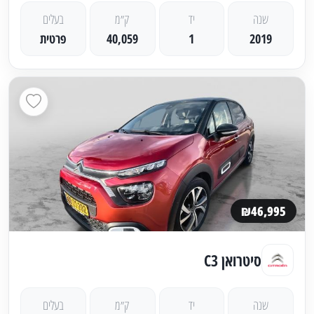
שנה
יד
ק״מ
בעלים
2019
1
40,059
פרטית
₪46,995
סיטרואן C3
שנה
יד
ק״מ
בעלים