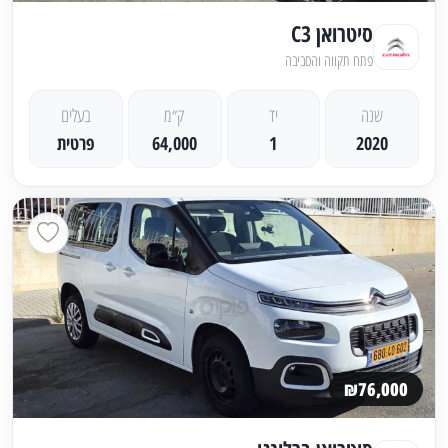
סיטרואן C3
פתח תקווה והסביבה
שנה
יד
ק״מ
בעלים
2020
1
64,000
פרטית
₪76,000