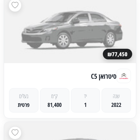
₪77,450
סיטרואן C5
שנה
יד
ק״מ
בעלים
2022
1
81,400
פרטית