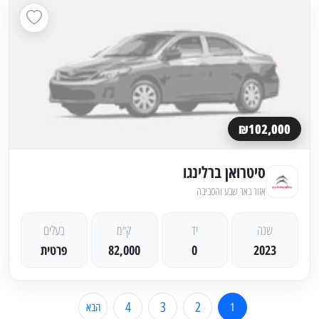
₪102,000
סיטרואן ברלינגו
אזור באר שבע והסביבה
שנה
יד
ק״מ
בעלים
2023
0
82,000
פרטית
4
3
2
1
הבא