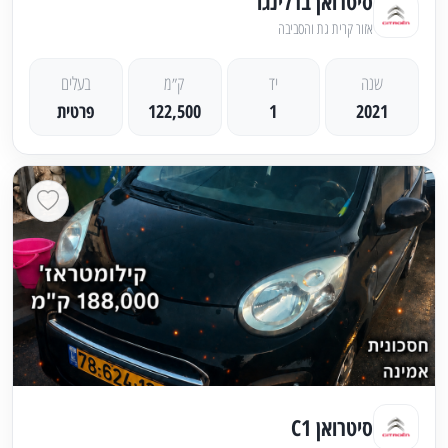
סיטרואן ברלינגו
אזור קרית גת והסביבה
שנה
יד
ק״מ
בעלים
2021
1
122,500
פרטית
סיטרואן C1