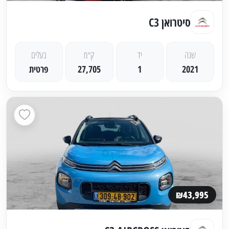
סיטרואן C3
שנה
יד
ק״מ
בעלים
2021
1
27,705
פרטית
₪43,995