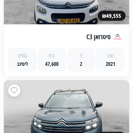
₪49,555
סיטרואן C3
שנה
יד
ק״מ
בעלים
2021
2
47,600
ליסינג