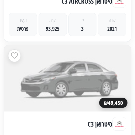
סיטרואן C3 AIRCROSS
שנה
יד
ק״מ
בעלים
2021
3
93,925
פרטית
₪49,450
סיטרואן C3