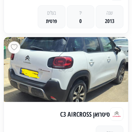
שנה
יד
בעלים
2013
0
פרטית
סיטרואן C3 AIRCROSS