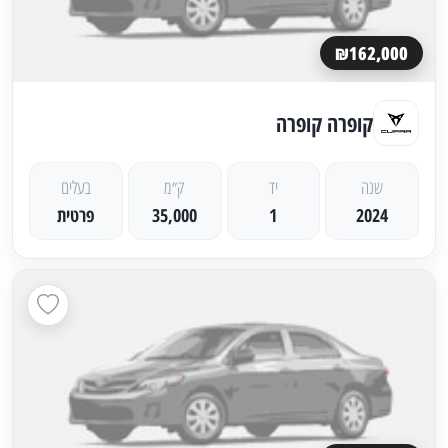
₪162,000
קופרה קופרה
שנה
יד
ק״מ
בעלים
2024
1
35,000
פרטית