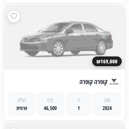
₪169,000
קופרה קופרה
שנה
יד
ק״מ
בעלים
2024
1
46,500
פרטית