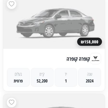
₪158,000
קופרה קופרה
שנה
יד
ק״מ
בעלים
2024
1
52,200
פרטית