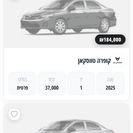
₪184,000
קופרה טווסקאן
שנה
יד
ק״מ
בעלים
2025
1
37,000
פרטית