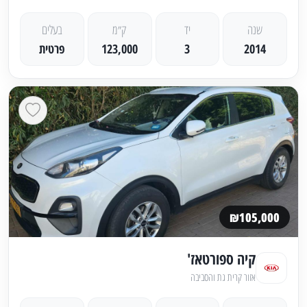
שנה
יד
ק״מ
בעלים
2014
3
123,000
פרטית
₪105,000
קיה ספורטאז'
אזור קרית גת והסביבה