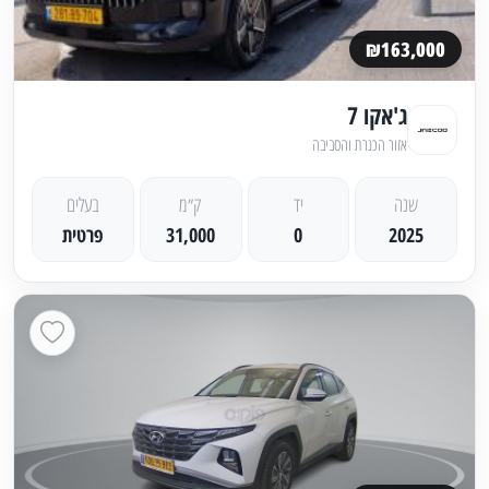
₪163,000
ג'אקו 7
אזור הכנרת והסביבה
שנה
יד
ק״מ
בעלים
2025
0
31,000
פרטית