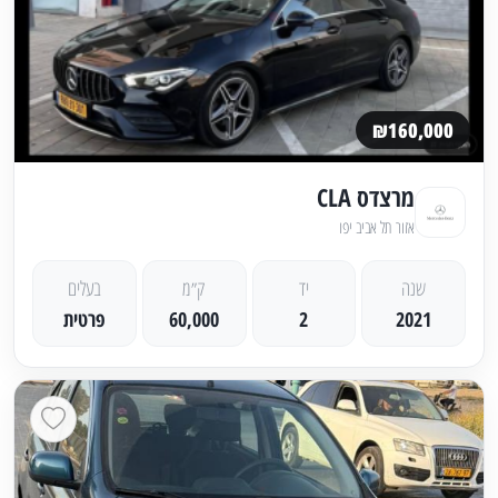
₪160,000
מרצדס CLA
אזור תל אביב יפו
שנה
יד
ק״מ
בעלים
2021
2
60,000
פרטית