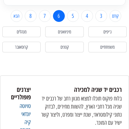
8
7
6
5
4
3
קודם
הבא
ג׳יפים
מיניוואנים
מנהלים
משפחתיים
קטנים
קרוסאובר
רכבים יד שניה למכירה
יצרנים
פופולריים
בלוח פוקוס תוכלו למצוא מגוון רחב של רכבים יד
טויוטה
שניה מכל רחבי הארץ, להשוות מחירים, לבדוק
יונדאי
נתוני קילומטראז׳, שנת ייצור ומפרט, וליצור קשר
קיה
ישיר עם המוכר.