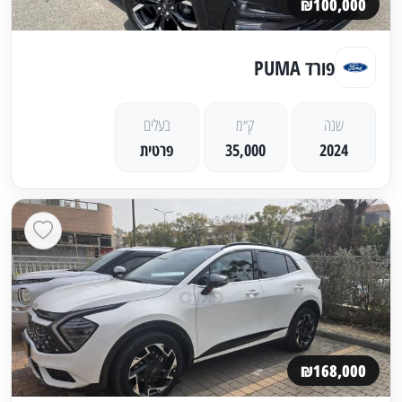
₪100,000
פורד PUMA
שנה
ק״מ
בעלים
2024
35,000
פרטית
₪168,000