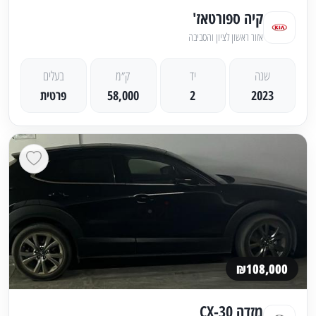
קיה ספורטאז'
אזור ראשון לציון והסביבה
שנה
יד
ק״מ
בעלים
2023
2
58,000
פרטית
₪108,000
מזדה CX-30