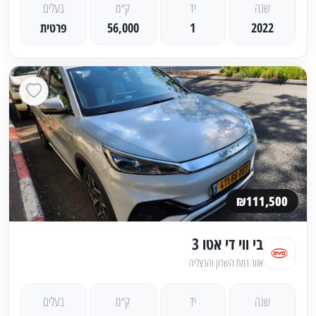
שנה
יד
ק״מ
בעלים
2022
1
56,000
פרטית
₪111,500
בי ווי די אטו 3
אזור רמת השרון והרצליה
שנה
יד
ק״מ
בעלים