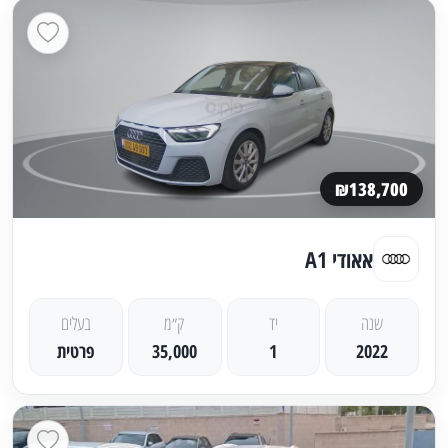
₪138,700
אאודי A1
שנה
יד
ק״מ
בעלים
2022
1
35,000
פרטית