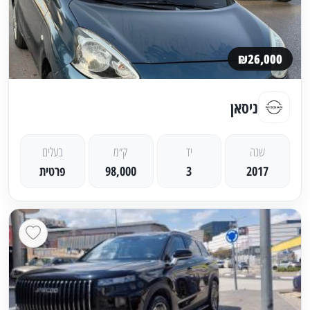
₪26,000
ניסאן
שנה
יד
ק״מ
בעלים
2017
3
98,000
פרטית