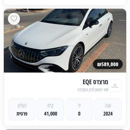
₪589,000
מרצדס EQE
אזור ראשון לציון והסביבה
שנה
יד
ק״מ
בעלים
2024
0
41,000
פרטית