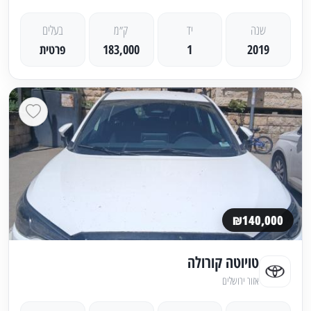
שנה
יד
ק״מ
בעלים
2019
1
183,000
פרטית
₪140,000
טויוטה קורולה
אזור ירושלים