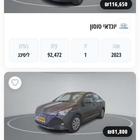
₪116,650
יונדאי טוסון
שנה
יד
ק״מ
בעלים
2023
1
92,472
ליסינג
₪81,800