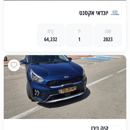
יונדאי אקסנט
שנה
יד
ק״מ
64,232
1
2023
קיה נירו