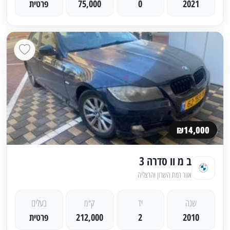
2021
0
75,000
פרטית
₪14,000
ב מ וו סדרה 3
אזור רמת השרון והרצליה
שנה
יד
ק״מ
בעלים
2010
2
212,000
פרטית