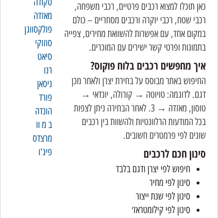
סקודה
כאן תוכלו למצוא רכבים פרטיים, רכבי משפחה,
מאזדה
רכבי שטח, רכבי יוקרה ורכבים מסחריים – כולם
פולקסווגן
במקום אחד, עם אפשרות להשוואת מחירים, צפייה
סוזוקי
בתמונות ופרטי קשר ישירים עם המוכרים.
סיאט
איך מחפשים רכבים בלוח פוקוס?
רנו
החיפוש באתר מבוסס על בחירת יצרן ולאחר מכן
ניסאן
דגם. לדוגמה: טויוטה → קורולה, יונדאי →
פורד
טוסון, מאזדה → 3. לאחר הבחירה ניתן לצפות
הונדה
בכל המודעות הרלוונטיות ולהשוות בין רכבים
ב מ וו
שונים לפי פרמטרים חשובים.
מרצדס
סינון חכם לרכבים
פיג'ו
חיפוש לפי יצרן ודגם בלבד
סינון לפי מחיר
סינון לפי שנת ייצור
סינון לפי קילומטראז׳