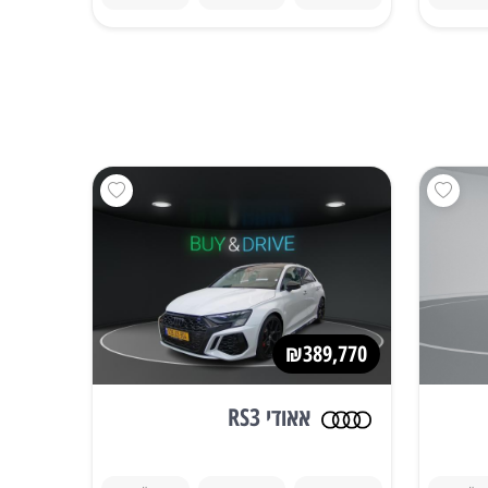
₪389,770
אאודי RS3