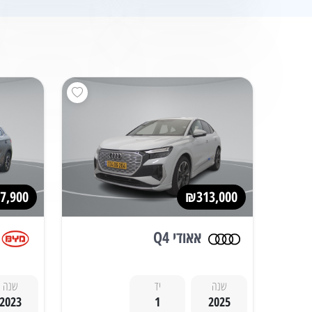
7,900
₪313,000
אאודי Q4
שנה
יד
שנה
2023
1
2025