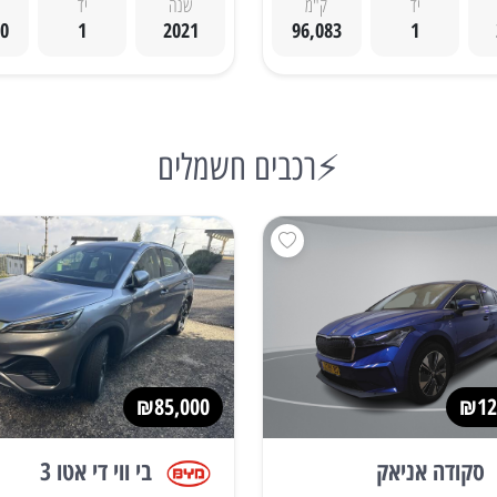
יד
ק"מ
שנה
יד
00
1
2021
96,083
1
⚡רכבים חשמלים
₪85,000
₪12
סקודה אניאק
בי ווי די אטו 3