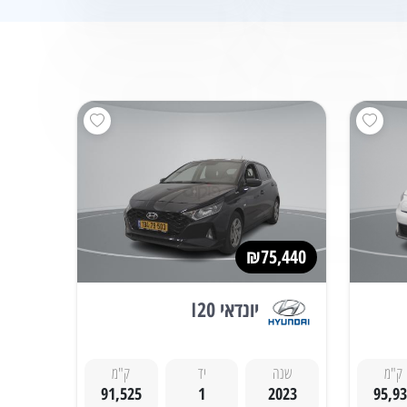
₪75,440
יונדאי I20
ק"מ
שנה
יד
ק"מ
91,525
1
2023
95,9