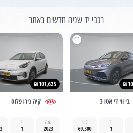
רכבי יד שניה חדשים באתר
₪101,625
₪10
בי ווי די אטו 3
קיה נירו פלוס
יד
ק"מ
שנה
יד
33
1
2023
69,300
1