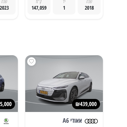
שנה
יד
ק"מ
שנה
2023
147,059
1
2018
5,000
₪439,000
אאודי A6