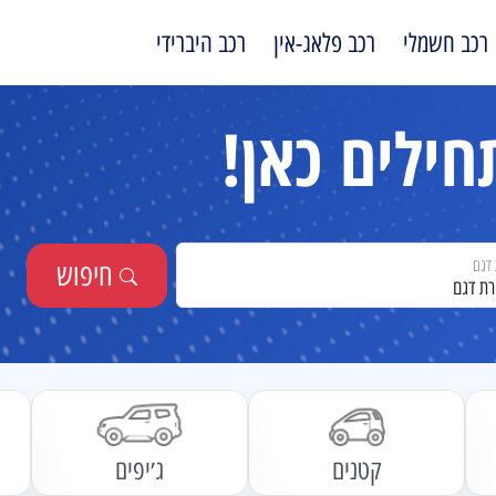
רכב חשמלי
רכב פלאג-אין
רכב היברידי
ילים כאן!
דגם
חיפוש
רת דגם
קטנים
ג׳יפים