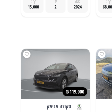
ק"מ
שנה
יד
ק"מ
15,000
2
2024
68,0
₪119,000
סקודה אניאק