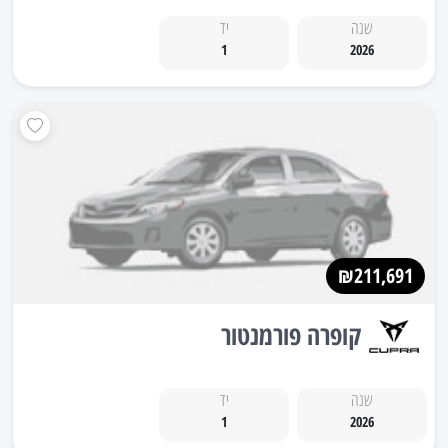
שנה
יד
1
2026
₪211,691
קופרה פורמנטור
שנה
יד
1
2026