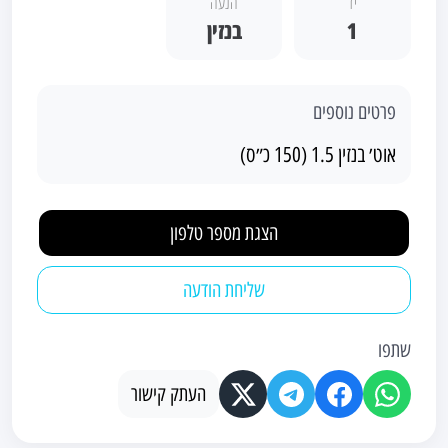
יד
הנעה
1
בנזין
פרטים נוספים
אוט׳ בנזין 1.5 (150 כ״ס)
הצגת מספר טלפון
שליחת הודעה
שתפו
העתק קישור