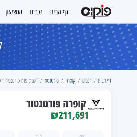
דף הבית
רכבים
המציאון
קו
דף הבית
רכבים
קופרה
פורמנטור
רכב קופרה פורמנטור יד ש
קופרה פורמנטור
₪211,691
שנה
ק"מ