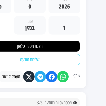
2026
0
פ
יד
הנעה
1
בנזין
הצגת מספר טלפון
שליחת הודעה
שתפו
העתק קישור
👁 מספר צפיות במודעה: 376