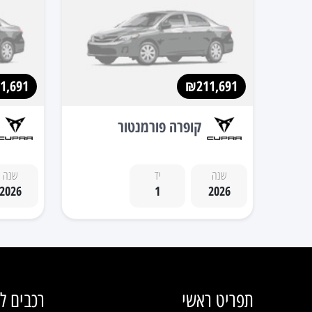
1,691
₪211,691
קופרה פורמנטור
שנה
יד
שנה
2026
1
2026
תפריט ראשי
רכבים ל