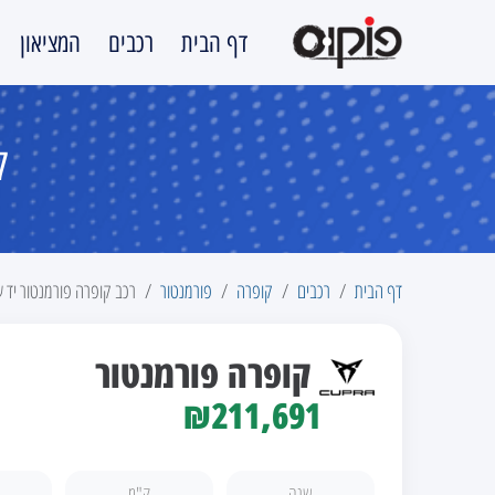
דף הבית
רכבים
המציאון
קו
דף הבית
רכבים
קופרה
פורמנטור
רכב קופרה פורמנטור יד ש
קופרה פורמנטור
₪211,691
שנה
ק"מ