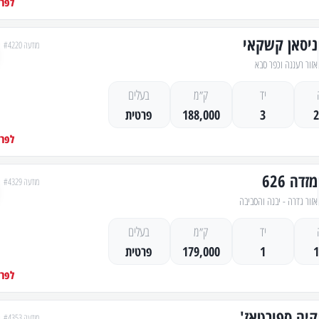
לפרט
ניסאן קשקאי
מודעה #4220
אזור רעננה וכפר סבא
יד
ק״מ
בעלים
3
188,000
פרטית
לפרט
מזדה 626
מודעה #4329
אזור גדרה - יבנה והסביבה
יד
ק״מ
בעלים
1
179,000
פרטית
לפרט
קיה ספורטאז'
מודעה #4353