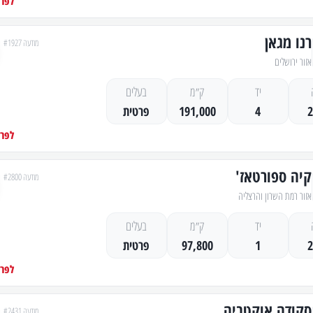
לפרט
רנו מגאן
מודעה #1927
אזור ירושלים
יד
ק״מ
בעלים
4
191,000
פרטית
לפרט
קיה ספורטאז'
מודעה #2800
אזור רמת השרון והרצליה
יד
ק״מ
בעלים
1
97,800
פרטית
לפרט
סקודה אוקטביה
מודעה #2431