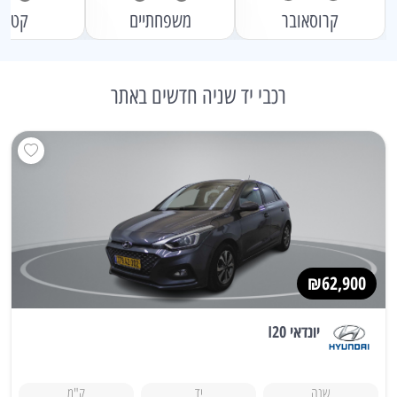
קרוסאובר
משפחתיים
קטני
רכבי יד שניה חדשים באתר
₪62,900
יונדאי I20
שנה
יד
ק"מ