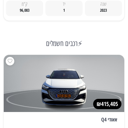
שנה
יד
ק"מ
96,083
1
2023
⚡רכבים חשמלים
₪415,405
אאודי Q4