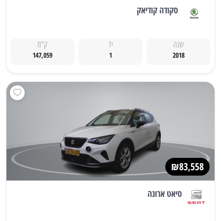
סקודה קודיאק
שנה
יד
ק"מ
147,059
1
2018
₪83,558
סיאט ארונה