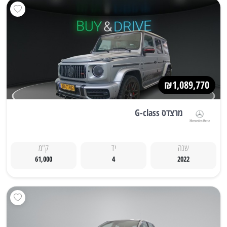
₪1,089,770
מרצדס G-class
שנה
יד
ק"מ
61,000
4
2022