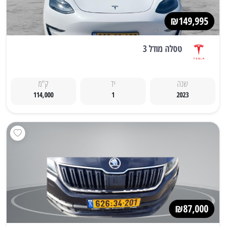
₪149,995
טסלה מודל 3
שנה
יד
ק"מ
114,000
1
2023
₪87,000