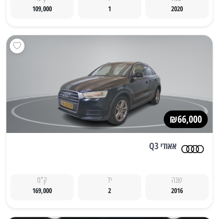
109,000
1
2020
₪66,000
אאודי Q3
שנה
יד
ק"מ
169,000
2
2016